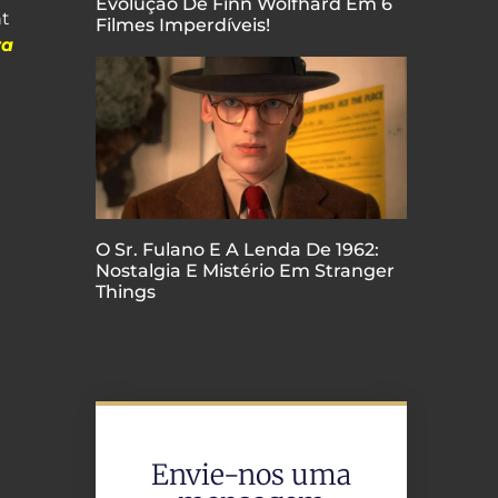
Evolução De Finn Wolfhard Em 6
t
Filmes Imperdíveis!
ra
O Sr. Fulano E A Lenda De 1962:
Nostalgia E Mistério Em Stranger
Things
Envie-nos uma