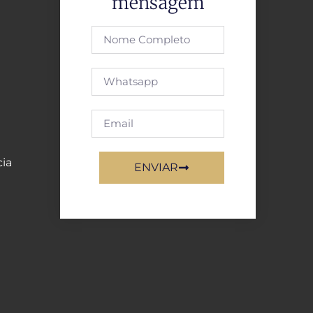
mensagem
cia
ENVIAR