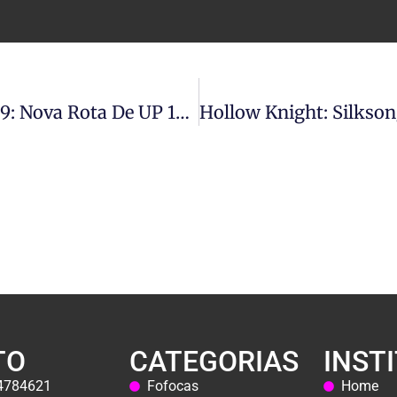
Atualização Ragnarok LATAM 02/09: Nova Rota De UP 125-150 E Classe Doran
TO
CATEGORIAS
INST
44784621
Fofocas
Home