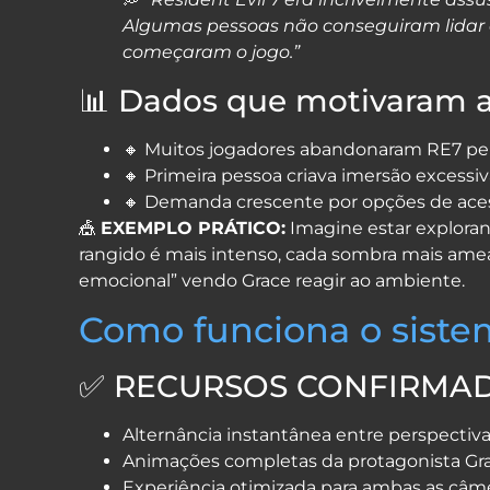
Algumas pessoas não conseguiram lidar 
começaram o jogo.”
📊 Dados que motivaram 
🔸 Muitos jogadores abandonaram RE7 pel
🔸 Primeira pessoa criava imersão excessiv
🔸 Demanda crescente por opções de ace
🎪
EXEMPLO PRÁTICO:
Imagine estar explora
rangido é mais intenso, cada sombra mais amea
emocional” vendo Grace reagir ao ambiente.
Como funciona o siste
✅ RECURSOS CONFIRMAD
Alternância instantânea entre perspectiv
Animações completas da protagonista Gr
Experiência otimizada para ambas as câm