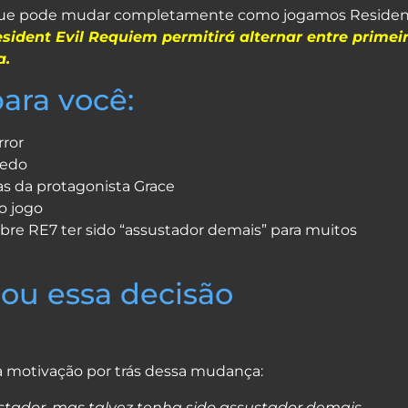
App
e
 que pode mudar completamente como jogamos Residen
sident Evil Requiem permitirá alternar entre primei
a.
para você:
rror
medo
s da protagonista Grace
o jogo
bre RE7 ter sido “assustador demais” para muitos
ou essa decisão
r a motivação por trás dessa mudança:
ustador, mas talvez tenha sido assustador demais.