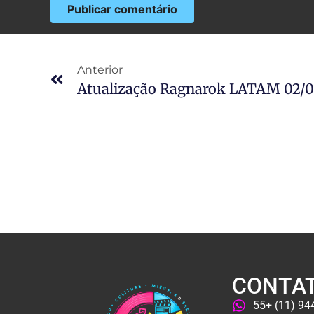
Anterior
CONTA
55+ (11) 9