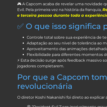
Facebook
Pinterest
Reddit
X
Threads
Blogger
Whats
Shar
🎮 A Capcom acaba de revelar uma novidade
Evil. Pela primeira vez na história da franquia,
Re
e terceira pessoa durante toda a experiênci
✅ O que isso significa 
Controle total sobre sua experiência de te
Adaptação ao seu nível de tolerância ao 
Aproveitamento das animações detalhada
Flexibilidade para diferentes momentos d
⚡ Esta decisão surge após feedback massivo so
jogadores completarem.
Por que a Capcom tom
revolucionária
O diretor Koshi Nakanishi foi direto ao explica
💭
“Resident Evil 7 era incrivelmente ass