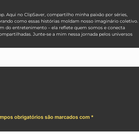
pop. Aqui no ClipSaver, compartilho minha paixão por séries,
orando como essas histórias moldam nosso imaginário coletivo.
lém do entretenimento – ela reflete quem somos e conecta
compartilhadas. Junte-se a mim nessa jornada pelos universos
App
e
mpos obrigatórios são marcados com
*