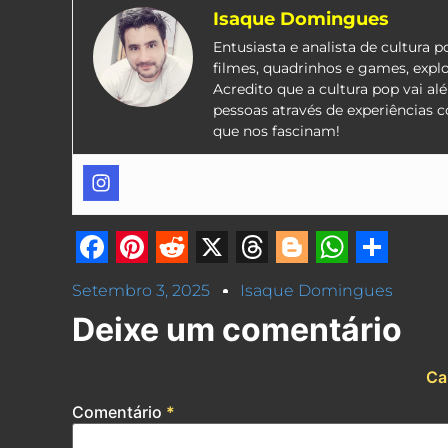
Isaque Domingues
Entusiasta e analista de cultura 
filmes, quadrinhos e games, expl
Acredito que a cultura pop vai a
pessoas através de experiências 
que nos fascinam!
Facebook
Pinterest
Reddit
X
Threads
Blogger
Whats
Shar
Setembro 3, 2025
Isaque Domingues
Deixe um comentário
O seu endereço de e-mail não será publicado.
Ca
Comentário
*