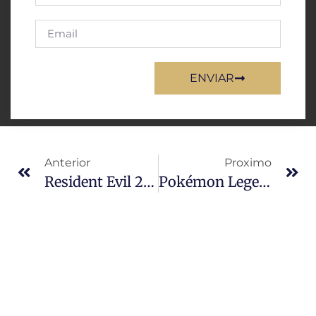
ENVIAR
Anterior
Proximo
Resident Evil 2 E 3 Clássicos Chegam Ao PlayStation Plus Em Agosto
Pokémon Legends Z-A Revela Mega Victreebel Com Visual Assombrosamente Sombrio