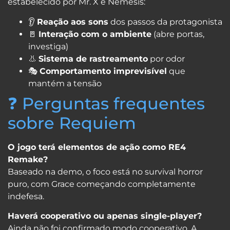
estabelecido por Mr. X e Nemesis:
👂
Reação aos sons
dos passos da protagonista
🚪
Interação com o ambiente
(abre portas,
investiga)
👃
Sistema de rastreamento
por odor
🎭
Comportamento imprevisível
que
mantém a tensão
❓ Perguntas frequentes
sobre Requiem
O jogo terá elementos de ação como RE4
Remake?
Baseado na demo, o foco está no survival horror
puro, com Grace começando completamente
indefesa.
Haverá cooperativo ou apenas single-player?
Ainda não foi confirmado modo cooperativo. A