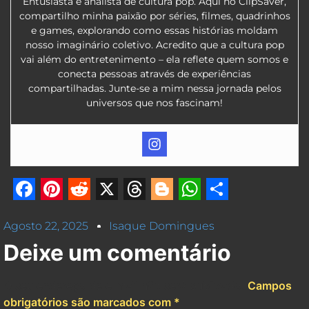
Entusiasta e analista de cultura pop. Aqui no ClipSaver,
compartilho minha paixão por séries, filmes, quadrinhos
e games, explorando como essas histórias moldam
nosso imaginário coletivo. Acredito que a cultura pop
vai além do entretenimento – ela reflete quem somos e
conecta pessoas através de experiências
compartilhadas. Junte-se a mim nessa jornada pelos
universos que nos fascinam!
Facebook
Pinterest
Reddit
X
Threads
Blogger
WhatsApp
Share
Agosto 22, 2025
Isaque Domingues
Deixe um comentário
O seu endereço de e-mail não será publicado.
Campos
obrigatórios são marcados com
*