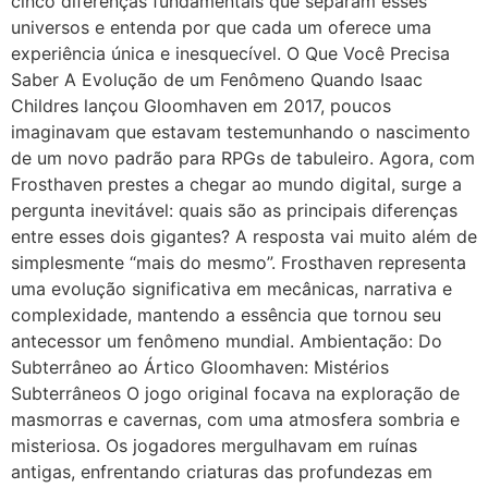
cinco diferenças fundamentais que separam esses
universos e entenda por que cada um oferece uma
experiência única e inesquecível. O Que Você Precisa
Saber A Evolução de um Fenômeno Quando Isaac
Childres lançou Gloomhaven em 2017, poucos
imaginavam que estavam testemunhando o nascimento
de um novo padrão para RPGs de tabuleiro. Agora, com
Frosthaven prestes a chegar ao mundo digital, surge a
pergunta inevitável: quais são as principais diferenças
entre esses dois gigantes? A resposta vai muito além de
simplesmente “mais do mesmo”. Frosthaven representa
uma evolução significativa em mecânicas, narrativa e
complexidade, mantendo a essência que tornou seu
antecessor um fenômeno mundial. Ambientação: Do
Subterrâneo ao Ártico Gloomhaven: Mistérios
Subterrâneos O jogo original focava na exploração de
masmorras e cavernas, com uma atmosfera sombria e
misteriosa. Os jogadores mergulhavam em ruínas
antigas, enfrentando criaturas das profundezas em