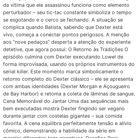
da vítima que ele assassinou funciona como elemento
perturbador – seu tic-tac constante simboliza o tempo
se esgotando e o cerco se fechando. A situação se
complica quando Batista, sabendo que Dexter está
vivo, começa a conectar pontos perigosos. A menção
aos “nove pedaços” desperta a atenção do experiente
detetive, que agora possui: O Retorno às Tradições O
episódio culmina com Dexter executando Lowel de
forma improvisada, usando os próprios instrumentos do
serial killer. Este momento marca simbolicamente o
retorno completo do Dexter clássico – ele se apresenta
com ambas identidades (Dexter Morgan e Açougueiro
de Bay Harbor) e retoma a coleta de lâminas de sangue.
Cena Memorável do Jantar Uma das sequências mais
bem executadas mostra Dexter fingindo ser vegano
durante jantar com costelas gigantes – sua comida
favorita. A cena equilibra perfeitamente tensão e alívio
cômico, demonstrando a habilidade da série em
mesclar diferentes tons narrativos. Desafios Para