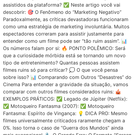
assistidos da plataforma? ✅ Neste artigo você vai
descobrir: 🎯 O Fenômeno do “Marketing Negativo”
Paradoxalmente, as críticas devastadoras funcionaram
como uma estratégia de marketing involuntária. Muitos
espectadores correram para assistir justamente para
entender como um filme pode ser “tão ruim assim”. 📊
Os números falam por si: 🔥 PONTO POLÊMICO: Será
que a curiosidade mórbida está se tornando um novo
tipo de entretenimento? Quantas pessoas assistem
filmes ruins só para criticar? 💭 O que você pensa
sobre isso? 📊 Comparando com Outros “Desastres” do
Cinema Para entender a gravidade da situação, vamos
comparar com outros filmes considerados ruins: 🎪
EXEMPLOS PRÁTICOS: ✅ Legado de Júpiter (Netflix):
✅ Motoqueiro Fantasma (2007): ✅ Motoqueiro
Fantasma: Espírito de Vingança: 💡 DICA PRO: Mesmo
filmes universalmente criticados raramente chegam a
0%. Isso torna o caso de “Guerra dos Mundos” ainda
mais excepcional. 🔧 O Grande Erro: O Formato “Screen