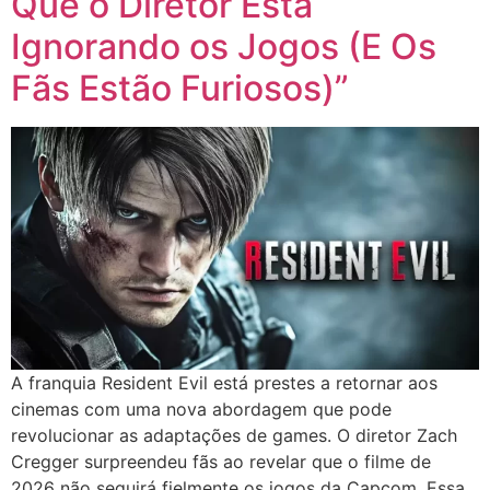
Que o Diretor Está
Ignorando os Jogos (E Os
Fãs Estão Furiosos)”
A franquia Resident Evil está prestes a retornar aos
cinemas com uma nova abordagem que pode
revolucionar as adaptações de games. O diretor Zach
Cregger surpreendeu fãs ao revelar que o filme de
2026 não seguirá fielmente os jogos da Capcom. Essa