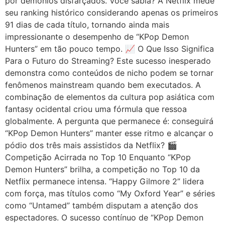
por demônios disfarçados. Você sabia? A Netflix mede
seu ranking histórico considerando apenas os primeiros
91 dias de cada título, tornando ainda mais
impressionante o desempenho de “KPop Demon
Hunters” em tão pouco tempo. 📈 O Que Isso Significa
Para o Futuro do Streaming? Este sucesso inesperado
demonstra como conteúdos de nicho podem se tornar
fenômenos mainstream quando bem executados. A
combinação de elementos da cultura pop asiática com
fantasy ocidental criou uma fórmula que ressoa
globalmente. A pergunta que permanece é: conseguirá
“KPop Demon Hunters” manter esse ritmo e alcançar o
pódio dos três mais assistidos da Netflix? 🎬
Competição Acirrada no Top 10 Enquanto “KPop
Demon Hunters” brilha, a competição no Top 10 da
Netflix permanece intensa. “Happy Gilmore 2” lidera
com força, mas títulos como “My Oxford Year” e séries
como “Untamed” também disputam a atenção dos
espectadores. O sucesso contínuo de “KPop Demon