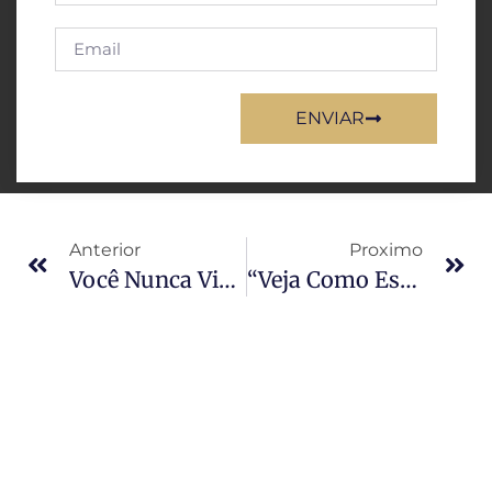
ENVIAR
Anterior
Proximo
Você Nunca Viu O VERDADEIRO Resident Evil: As Versões Secretas Que Cada País Escondeu De Você
“Veja Como Este Jogo De R$ 20 Conseguiu 91% De Aprovação Fazendo Algo Que Pokémon Não Faz Mais”