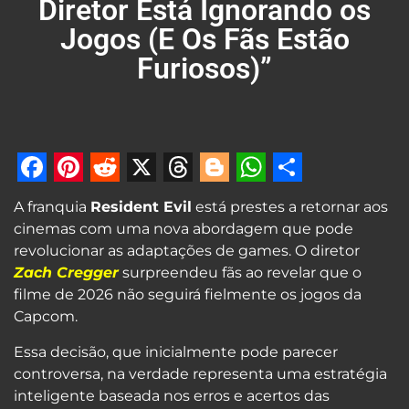
Diretor Está Ignorando os
Jogos (E Os Fãs Estão
Furiosos)”
Facebook
Pinterest
Reddit
X
Threads
Blogger
WhatsApp
Share
A franquia
Resident Evil
está prestes a retornar aos
cinemas com uma nova abordagem que pode
revolucionar as adaptações de games. O diretor
Zach Cregger
surpreendeu fãs ao revelar que o
filme de 2026 não seguirá fielmente os jogos da
Capcom.
Essa decisão, que inicialmente pode parecer
controversa, na verdade representa uma estratégia
inteligente baseada nos erros e acertos das