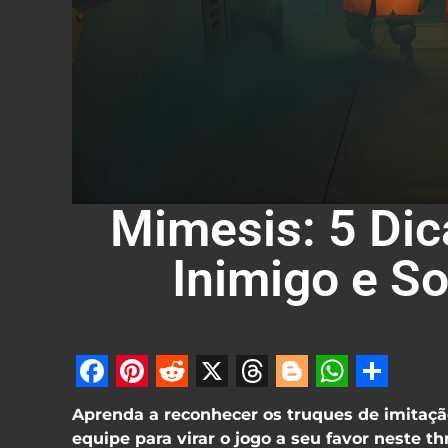
Mimesis: 5 Dica
Inimigo e S
Facebook
Pinterest
Reddit
X
Threads
Blogger
Whats
Shar
Aprenda a reconhecer os truques de imitação
equipe para virar o jogo a seu favor neste thr