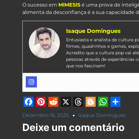
O sucesso em
MIMESIS
é uma prova de inteligê
alimenta da desconfiança é a sua capacidade d
Isaque Domingues
Entusiasta e analista de cultura 
filmes, quadrinhos e games, expl
Acredito que a cultura pop vai a
pessoas através de experiências 
que nos fascinam!
Facebook
Pinterest
Reddit
X
Threads
Blogger
Whats
Shar
Dezembro 16, 2025
Isaque Domingues
Deixe um comentário