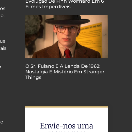
Evolução De Finn Wolfhard Em 6
Filmes Imperdíveis!
 os
o.
sua
ais
O Sr. Fulano E A Lenda De 1962:
o
Nostalgia E Mistério Em Stranger
Things
ão
Envie-nos uma