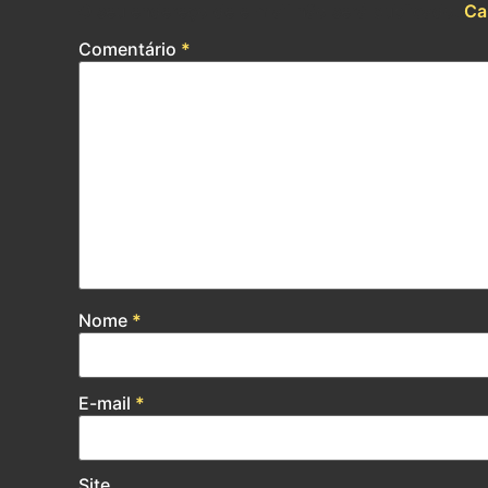
O seu endereço de e-mail não será publicado.
Ca
Comentário
*
Nome
*
E-mail
*
Site