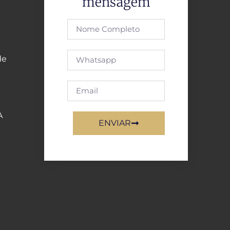
mensagem
de
A
ENVIAR