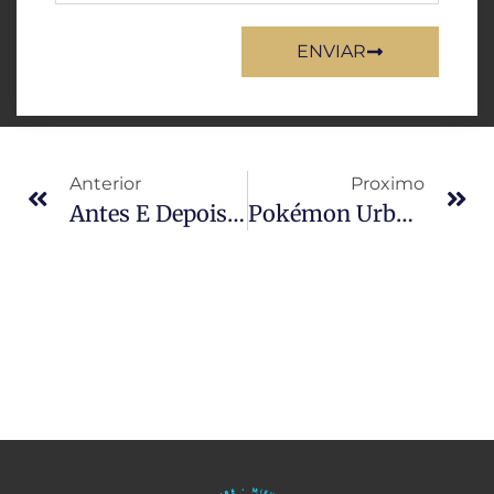
ENVIAR
Anterior
Proximo
Antes E Depois De Zac Efron: O Acidente Que Mudou Tudo
Pokémon Urbano: Designer Recria 30 Pokémon Originais Como Se Fossem Inspirados Nas Subculturas Dos Anos 90