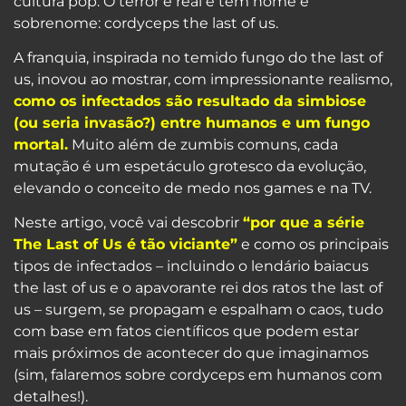
cultura pop. O terror é real e tem nome e
sobrenome: cordyceps the last of us.
A franquia, inspirada no temido fungo do the last of
us, inovou ao mostrar, com impressionante realismo,
como os infectados são resultado da simbiose
(ou seria invasão?) entre humanos e um fungo
mortal.
Muito além de zumbis comuns, cada
mutação é um espetáculo grotesco da evolução,
elevando o conceito de medo nos games e na TV.
Neste artigo, você vai descobrir
“por que a série
The Last of Us é tão viciante”
e como os principais
tipos de infectados – incluindo o lendário baiacus
the last of us e o apavorante rei dos ratos the last of
us – surgem, se propagam e espalham o caos, tudo
com base em fatos científicos que podem estar
mais próximos de acontecer do que imaginamos
(sim, falaremos sobre cordyceps em humanos com
detalhes!).