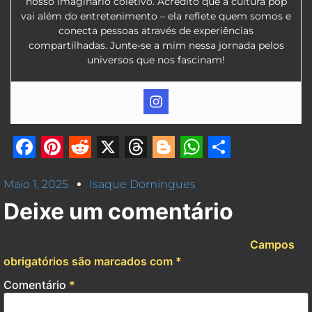
nosso imaginário coletivo. Acredito que a cultura pop
vai além do entretenimento – ela reflete quem somos e
conecta pessoas através de experiências
compartilhadas. Junte-se a mim nessa jornada pelos
universos que nos fascinam!
Facebook
Pinterest
Reddit
X
Threads
Blogger
WhatsApp
Share
Maio 1, 2025
Isaque Domingues
Deixe um comentário
O seu endereço de e-mail não será publicado.
Campos
obrigatórios são marcados com
*
Comentário
*