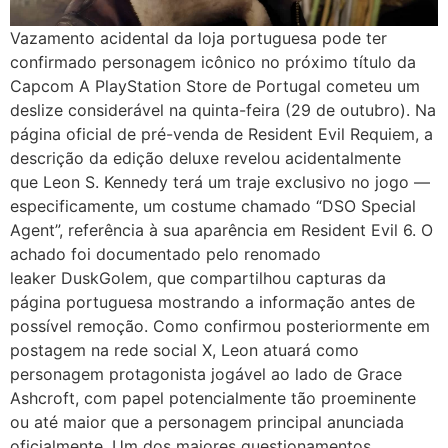
Vazamento acidental da loja portuguesa pode ter
confirmado personagem icônico no próximo título da
Capcom A PlayStation Store de Portugal cometeu um
deslize considerável na quinta-feira (29 de outubro). Na
página oficial de pré-venda de Resident Evil Requiem, a
descrição da edição deluxe revelou acidentalmente
que Leon S. Kennedy terá um traje exclusivo no jogo —
especificamente, um costume chamado “DSO Special
Agent”, referência à sua aparência em Resident Evil 6. O
achado foi documentado pelo renomado
leaker DuskGolem, que compartilhou capturas da
página portuguesa mostrando a informação antes de
possível remoção. Como confirmou posteriormente em
postagem na rede social X, Leon atuará como
personagem protagonista jogável ao lado de Grace
Ashcroft, com papel potencialmente tão proeminente
ou até maior que a personagem principal anunciada
oficialmente. Um dos maiores questionamentos