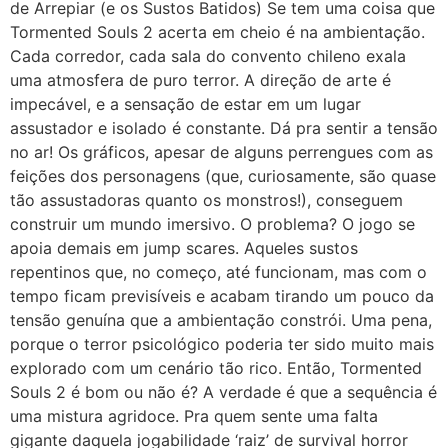
de Arrepiar (e os Sustos Batidos) Se tem uma coisa que
Tormented Souls 2 acerta em cheio é na ambientação.
Cada corredor, cada sala do convento chileno exala
uma atmosfera de puro terror. A direção de arte é
impecável, e a sensação de estar em um lugar
assustador e isolado é constante. Dá pra sentir a tensão
no ar! Os gráficos, apesar de alguns perrengues com as
feições dos personagens (que, curiosamente, são quase
tão assustadoras quanto os monstros!), conseguem
construir um mundo imersivo. O problema? O jogo se
apoia demais em jump scares. Aqueles sustos
repentinos que, no começo, até funcionam, mas com o
tempo ficam previsíveis e acabam tirando um pouco da
tensão genuína que a ambientação constrói. Uma pena,
porque o terror psicológico poderia ter sido muito mais
explorado com um cenário tão rico. Então, Tormented
Souls 2 é bom ou não é? A verdade é que a sequência é
uma mistura agridoce. Pra quem sente uma falta
gigante daquela jogabilidade ‘raiz’ de survival horror