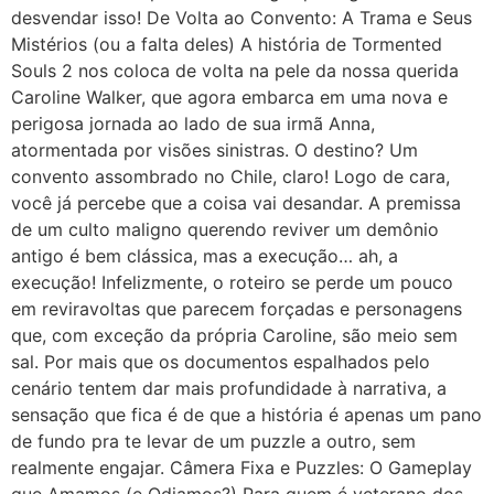
desvendar isso! De Volta ao Convento: A Trama e Seus
Mistérios (ou a falta deles) A história de Tormented
Souls 2 nos coloca de volta na pele da nossa querida
Caroline Walker, que agora embarca em uma nova e
perigosa jornada ao lado de sua irmã Anna,
atormentada por visões sinistras. O destino? Um
convento assombrado no Chile, claro! Logo de cara,
você já percebe que a coisa vai desandar. A premissa
de um culto maligno querendo reviver um demônio
antigo é bem clássica, mas a execução… ah, a
execução! Infelizmente, o roteiro se perde um pouco
em reviravoltas que parecem forçadas e personagens
que, com exceção da própria Caroline, são meio sem
sal. Por mais que os documentos espalhados pelo
cenário tentem dar mais profundidade à narrativa, a
sensação que fica é de que a história é apenas um pano
de fundo pra te levar de um puzzle a outro, sem
realmente engajar. Câmera Fixa e Puzzles: O Gameplay
que Amamos (e Odiamos?) Para quem é veterano dos