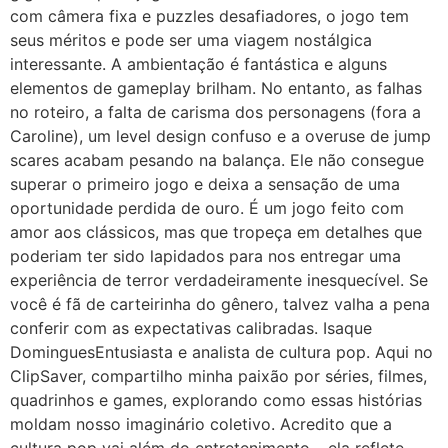
com câmera fixa e puzzles desafiadores, o jogo tem
seus méritos e pode ser uma viagem nostálgica
interessante. A ambientação é fantástica e alguns
elementos de gameplay brilham. No entanto, as falhas
no roteiro, a falta de carisma dos personagens (fora a
Caroline), um level design confuso e a overuse de jump
scares acabam pesando na balança. Ele não consegue
superar o primeiro jogo e deixa a sensação de uma
oportunidade perdida de ouro. É um jogo feito com
amor aos clássicos, mas que tropeça em detalhes que
poderiam ter sido lapidados para nos entregar uma
experiência de terror verdadeiramente inesquecível. Se
você é fã de carteirinha do gênero, talvez valha a pena
conferir com as expectativas calibradas. Isaque
DominguesEntusiasta e analista de cultura pop. Aqui no
ClipSaver, compartilho minha paixão por séries, filmes,
quadrinhos e games, explorando como essas histórias
moldam nosso imaginário coletivo. Acredito que a
cultura pop vai além do entretenimento – ela reflete