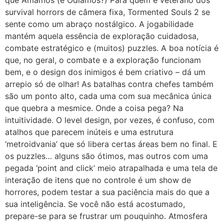
survival horrors de câmera fixa, Tormented Souls 2 se
sente como um abraço nostálgico. A jogabilidade
mantém aquela essência de exploração cuidadosa,
combate estratégico e (muitos) puzzles. A boa notícia é
que, no geral, o combate e a exploração funcionam
bem, e o design dos inimigos é bem criativo – dá um
arrepio só de olhar! As batalhas contra chefes também
são um ponto alto, cada uma com sua mecânica única
que quebra a mesmice. Onde a coisa pega? Na
intuitividade. O level design, por vezes, é confuso, com
atalhos que parecem inúteis e uma estrutura
‘metroidvania’ que só libera certas áreas bem no final. E
os puzzles… alguns são ótimos, mas outros com uma
pegada ‘point and click’ meio atrapalhada e uma tela de
interação de itens que no controle é um show de
horrores, podem testar a sua paciência mais do que a
sua inteligência. Se você não está acostumado,
prepare-se para se frustrar um pouquinho. Atmosfera