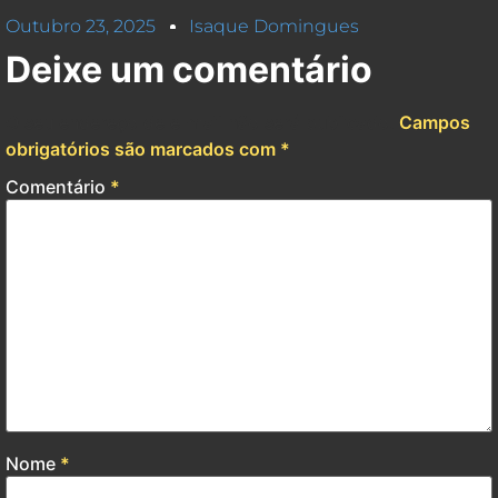
Facebook
Pinterest
Reddit
X
Threads
Blogger
WhatsApp
Share
Outubro 23, 2025
Isaque Domingues
Deixe um comentário
O seu endereço de e-mail não será publicado.
Campos
obrigatórios são marcados com
*
Comentário
*
Nome
*