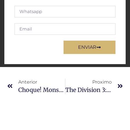
ENVIAR
Anterior
Proximo
Choque! Monster Hunter Wilds Despenca A Centavos: O Que Aconteceu?
The Division 3: Ubisoft Promete Um ‘Monstro’ Que Vai ABALAR TUDO!