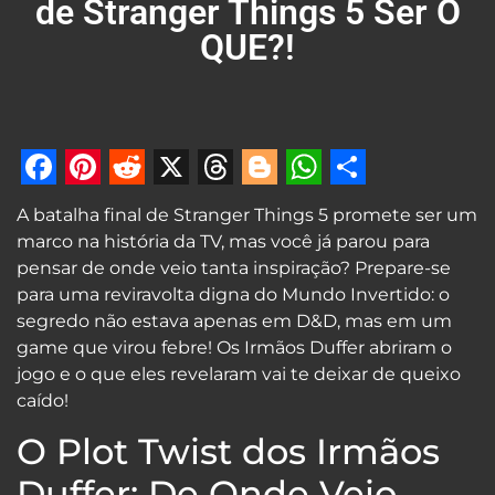
de Stranger Things 5 Ser O
QUE?!
Facebook
Pinterest
Reddit
X
Threads
Blogger
WhatsApp
Share
A batalha final de Stranger Things 5 promete ser um
marco na história da TV, mas você já parou para
pensar de onde veio tanta inspiração? Prepare-se
para uma reviravolta digna do Mundo Invertido: o
segredo não estava apenas em D&D, mas em um
game que virou febre! Os Irmãos Duffer abriram o
jogo e o que eles revelaram vai te deixar de queixo
caído!
O Plot Twist dos Irmãos
Duffer: De Onde Veio