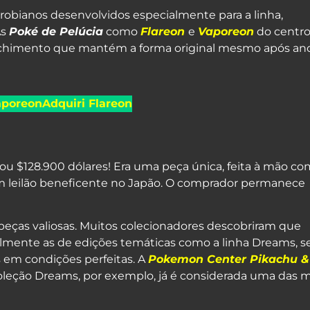
crobianos desenvolvidos especialmente para a linha,
As
Poké de Pelúcia
como
Flareon
e
Vaporeon
do centr
chimento que mantém a forma original mesmo após an
aporeon
Adquiri Flareon
ou $128.900 dólares! Era uma peça única, feita à mão co
a um leilão beneficente no Japão. O comprador permanece
r peças valiosas. Muitos colecionadores descobriram que
almente as de edições temáticas como a linha Dreams, s
 em condições perfeitas. A
Pokemon Center Pikachu &
leção Dreams, por exemplo, já é considerada uma das m