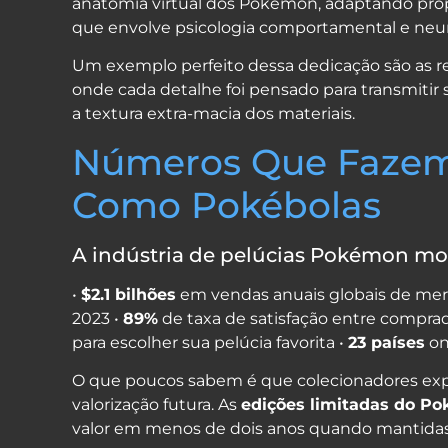
anatomia virtual dos Pokémon, adaptando propor
que envolve psicologia comportamental e neur
Um exemplo perfeito dessa dedicação são as 
onde cada detalhe foi pensado para transmitir
a textura extra-macia dos materiais.
Números Que Fazem 
Como Pokébolas
A indústria de pelúcias Pokémon mov
•
$2.1 bilhões
em vendas anuais globais de mer
2023 •
89%
de taxa de satisfação entre compra
para escolher sua pelúcia favorita •
23 países
on
O que poucos sabem é que colecionadores expe
valorização futura. As
edições limitadas do P
valor em menos de dois anos quando mantidas