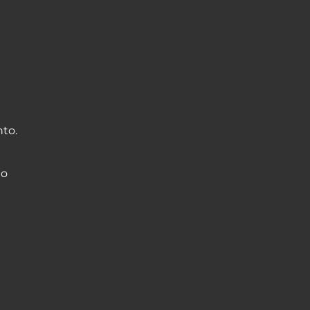
nto.
to