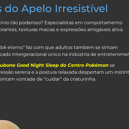
 do Apelo Irresistível
ínio tão poderoso? Especialistas em comportamento
brantes, texturas macias e expressões amigáveis ativa
ê eterno” faz com que adultos também se sintam
cado intergeracional único na indústria de entretenime
Cubone Good Night Sleep do Centro Pokémon
se
essão serena e a postura relaxada despertam um instin
sintam vontade de “cuidar” da criaturinha.