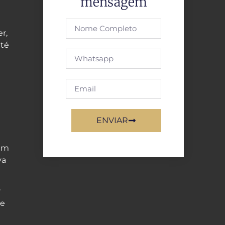
mensagem
r,
até
ENVIAR
 em
va
r
de