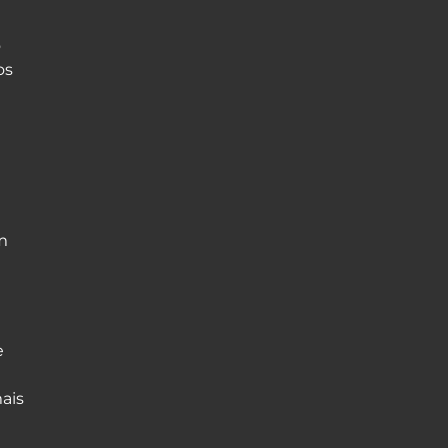
o
os
m
e
ais