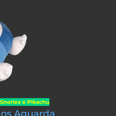
 Snorlex e Pikachu
Nos Aguarda