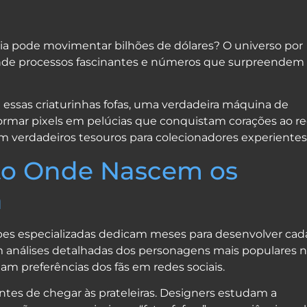
App
e
a pode movimentar bilhões de dólares? O universo por
nde processos fascinantes e números que surpreendem 
essas criaturinhas fofas, uma verdadeira máquina de
ormar pixels em pelúcias que conquistam corações ao r
 verdadeiros tesouros para colecionadores experientes
eto Onde Nascem os
a
s especializadas dedicam meses para desenvolver cad
m análises detalhadas dos personagens mais populares 
iam preferências dos fãs em redes sociais.
ntes de chegar às prateleiras. Designers estudam a