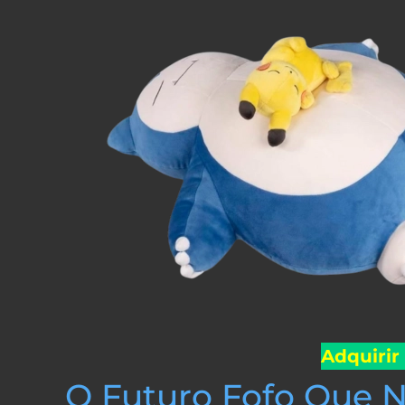
Adquirir
O Futuro Fofo Que 