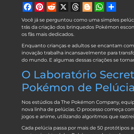
Facebook
Pinterest
Reddit
X
Threads
Blogger
Whats
Shar
Você já se perguntou como uma simples pelúci
trás da criação dos brinquedos Pokémon esco
os fãs mais dedicados.
Enquanto crianças e adultos se encantam com 
inovação trabalha incansavelmente para transf
do mundo. E algumas dessas criações se tornam
O Laboratório Secr
Pokémon de Pelúci
Nos estúdios da The Pokémon Company, equipe
nova linha de pelúcias. O processo começa co
jogos e anime, utilizando algoritmos que rastre
Cada pelúcia passa por mais de 50 protótipos a