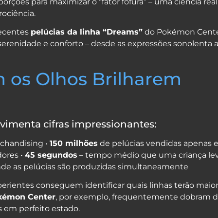
ções para maximizar o “fator fofura” – uma ciência real
ociência.
recentes
pelúcias da linha “Dreams”
do Pokémon Cente
 serenidade e conforto – desde as expressões sonolenta 
os Olhos Brilharem
imenta cifras impressionantes:
chandising •
150 milhões
de pelúcias vendidas apenas
dores •
45 segundos
– tempo médio que uma criança le
de as pelúcias são produzidas simultaneamente
rientes conseguem identificar quais linhas terão maio
okémon Center
, por exemplo, frequentemente dobram 
 em perfeito estado.