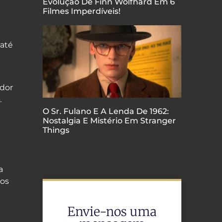
Evolução De Finn Wolfhard Em 6
Filmes Imperdíveis!
até
edor
.
O Sr. Fulano E A Lenda De 1962:
Nostalgia E Mistério Em Stranger
Things
a
nos
Envie-nos uma