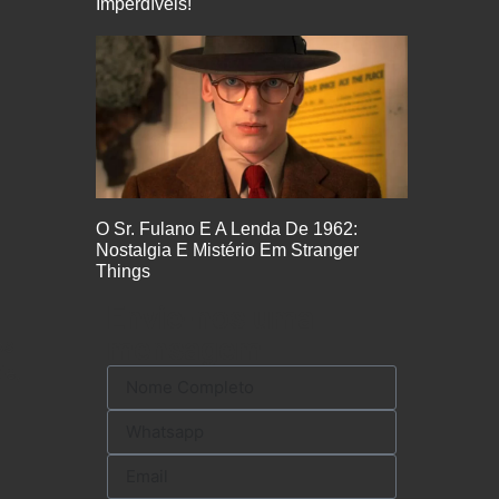
Imperdíveis!
O Sr. Fulano E A Lenda De 1962:
Nostalgia E Mistério Em Stranger
Things
Envie-nos uma
mensagem
os
le,