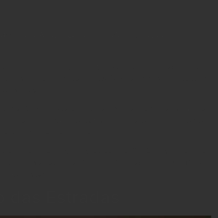
pp
strinhos Adoráveis Transformados em
e colidir com a cultura motoqueira em uma fusão que
. O ronco dos motores Harley Davidson nunca pareceu tão
ersonagens.
xtos é algo que sempre fascina fãs de todas as idades.
amados do mundo, ver estas criaturas em um ambiente
visual única e memorável.
o selvagem de Kanto, onde seis dos Pokémons mais querid
 vida nas estradas. Pikachu, Bulbasaur, Jigglypuff, Squirt
u ver antes!
o das Estradas