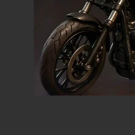
O mascote elétrico da franquia ganhou as estrad
mantém sua essência elétrica, mas agora com uma
Pokémon agora se traduz em pura adrenalina nas