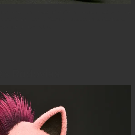
nsformar em um motoqueiro tão impressionante? Sua cone
 combinada com a liberdade das estradas abertas. O ron
com sua origem natural.
das Rodovias