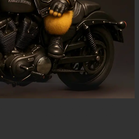
as! Montado em sua Harley personalizada, este Pikachu
 atitude muito mais rebelde. Sua velocidade nas batalhas
 rodovias.