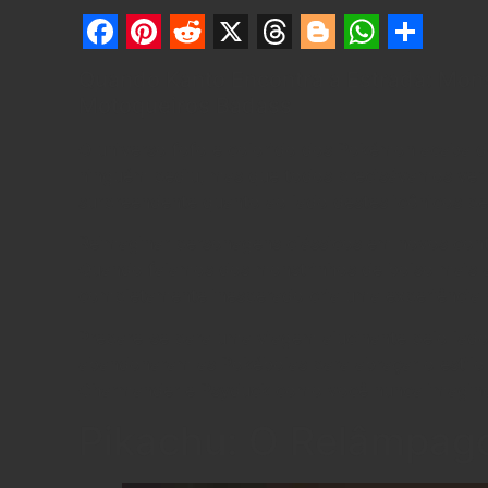
Facebook
Pinterest
Reddit
X
Threads
Blogger
WhatsA
Share
Quando Kanto Encontra a Estrada: Mon
Motoqueiros Badass
O universo fofo e colorido dos Pokémon acaba d
ninguém pediu, mas que todos precisávamos ver
surpreendente quanto ao lado destes icônicos p
Reimaginar personagens clássicos em novos conte
Quando falamos dos monstrinhos de bolso mais 
completamente inesperado cria uma experiência 
Prepare-se para uma viagem alucinante pelo lad
abandonaram as Pokébolas para abraçar o estilo de
Charmander e Psyduck como você nunca imagino
Pikachu: O Relâmpag