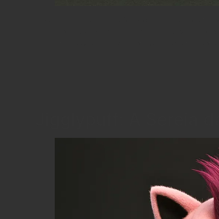
Quem diria que o doce Bulbasaur poderia se tra
com a natureza ganha uma nova dimensão quando
do motor de sua Harley contrasta perfeitamente 
Jigglypuff: A Sereia 