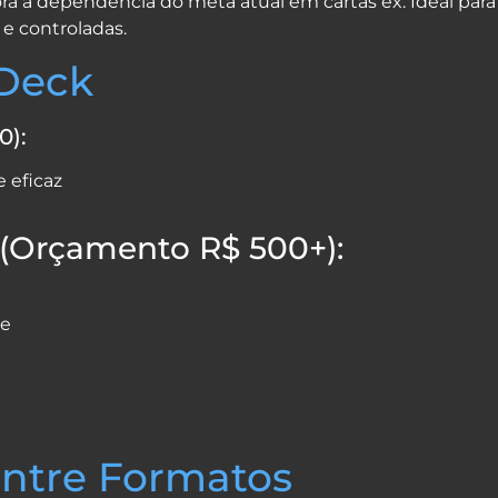
 a dependência do meta atual em cartas ex. Ideal para
e controladas.
 Deck
0):
e eficaz
 (Orçamento R$ 500+):
me
Entre Formatos