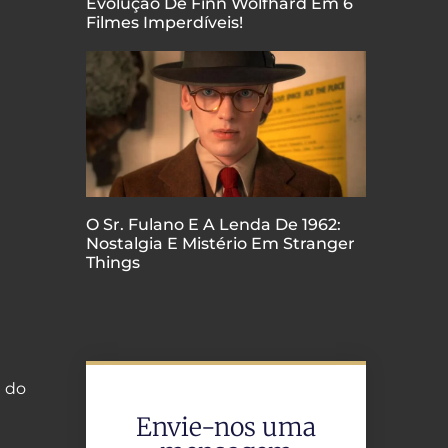
Evolução De Finn Wolfhard Em 6
Filmes Imperdíveis!
O Sr. Fulano E A Lenda De 1962:
Nostalgia E Mistério Em Stranger
Things
l do
Envie-nos uma