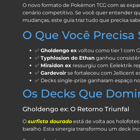
Facebook
Pinterest
Reddit
X
Threads
Blogger
Whats
Shar
O novo formato de Pokémon TCG com as expans
cenário competitivo. Se você quer entender q
mudanças, este guia traz tudo que precisa sabe
O Que Você Precisa
✅
Gholdengo ex
voltou como tier 1 com 
✅
Typhlosion do Ethan
ganhou consistên
✅
Miraidon ex
ressurgiu com Eelektrik re
✅
Gardevoir
se fortaleceu com Jellicent e
✅ Decks single-prize ganharam espaço n
Os Decks Que Domi
Gholdengo ex: O Retorno Triunfal
O
surfista dourado
está de volta aos holofotes
baralho. Esta sinergia transformou um deck i