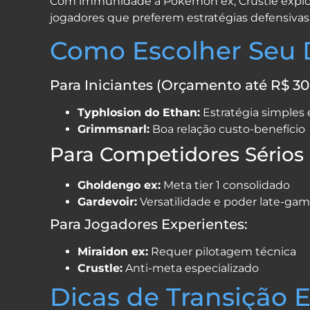
Com immunidade a Pokémon ex, Crustle explora
jogadores que preferem estratégias defensivas 
Como Escolher Seu
Para Iniciantes (Orçamento até R$ 30
Typhlosion do Ethan:
Estratégia simples 
Grimmsnarl:
Boa relação custo-benefício
Para Competidores Sérios
Gholdengo ex:
Meta tier 1 consolidado
Gardevoir:
Versatilidade e poder late-ga
Para Jogadores Experientes:
Miraidon ex:
Requer pilotagem técnica
Crustle:
Anti-meta especializado
Dicas de Transição 