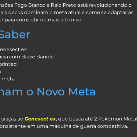
App
e
ões Fogo Branco e Raio Preto está revolucionando o
uais decks dominam o meta atual e como se adaptar às
r para competir no mais alto nível.
 Saber
Genesect ex
cia com Brave Bangle
printed
x
o meta
nam o Novo Meta
 graças ao
Genesect ex
, que busca até 2 Pokémon Meta
nconsistente em uma máquina de guerra competitiva.