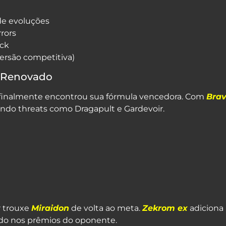
de evoluções
rors
ck
versão competitiva)
o Renovado
r finalmente encontrou sua fórmula vencedora. Com
Bra
nando threats como Dragapult e Gardevoir.
 trouxe
Miraidon
de volta ao meta.
Zekrom ex
adiciona
do nos prêmios do oponente.