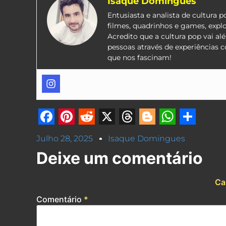
Isaque Domingues
Entusiasta e analista de cultura 
filmes, quadrinhos e games, expl
Acredito que a cultura pop vai a
pessoas através de experiências 
que nos fascinam!
Facebook
Pinterest
Reddit
X
Threads
Blogger
Whats
Shar
Julho 28, 2025
Isaque Domingues
Deixe um comentário
O seu endereço de e-mail não será publicado.
Ca
Comentário
*