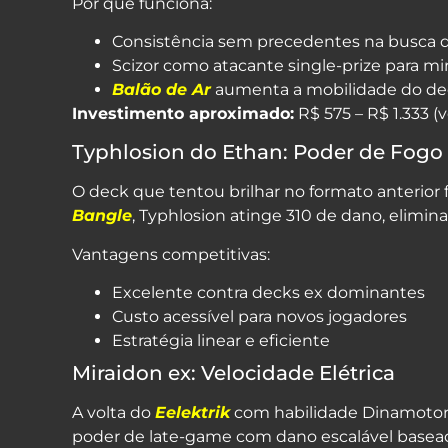
Por que funciona:
Consistência sem precedentes na busca 
Scizor como atacante single-prize para mir
Balão de Ar
aumenta a mobilidade do de
Investimento aproximado:
R$ 575 – R$ 1.333 (
Typhlosion do Ethan: Poder de Fog
O deck que tentou brilhar no formato anterio
Bangle
, Typhlosion atinge 310 de dano, elimi
Vantagens competitivas:
Excelente contra decks ex dominantes
Custo acessível para novos jogadores
Estratégia linear e eficiente
Miraidon ex: Velocidade Elétrica
A volta do
Eelektrik
com habilidade Dinamotor
poder de late-game com dano escalável basea