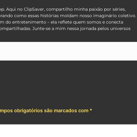
pop. Aqui no ClipSaver, compartilho minha paixão por séries,
orando como essas histórias moldam nosso imaginário coletivo.
lém do entretenimento – ela reflete quem somos e conecta
compartilhadas. Junte-se a mim nessa jornada pelos universos
App
e
mpos obrigatórios são marcados com
*