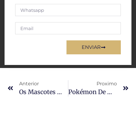
ENVIAR
Anterior
Proximo
Os Mascotes Mais Icônicos Do Fast Food Ganham Versões Incríveis Em 3D — Você Vai Se Surpreender
Pokémon De Metal Puro: Estas Versões Em 3D Realista Vão Explodir Sua Mente!