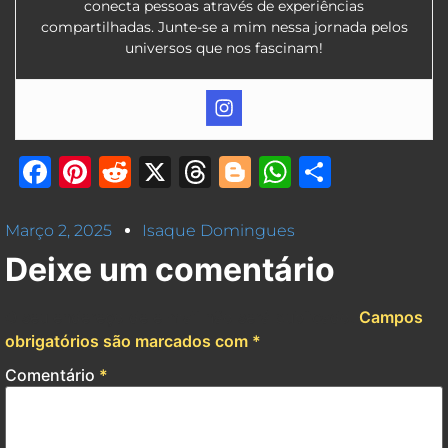
conecta pessoas através de experiências
compartilhadas. Junte-se a mim nessa jornada pelos
universos que nos fascinam!
Facebook
Pinterest
Reddit
X
Threads
Blogger
WhatsAp
Share
Março 2, 2025
Isaque Domingues
Deixe um comentário
O seu endereço de e-mail não será publicado.
Campos
obrigatórios são marcados com
*
Comentário
*