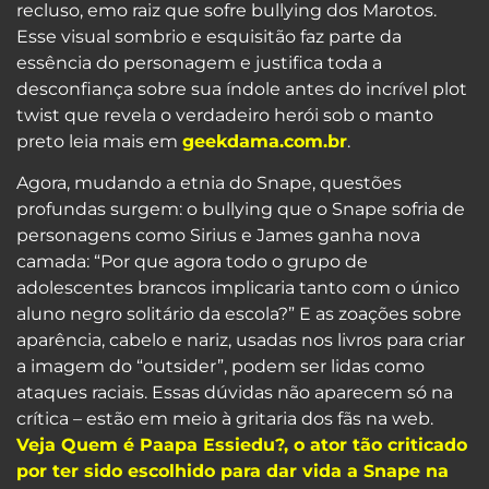
recluso, emo raiz que sofre bullying dos Marotos.
Esse visual sombrio e esquisitão faz parte da
essência do personagem e justifica toda a
desconfiança sobre sua índole antes do incrível plot
twist que revela o verdadeiro herói sob o manto
preto leia mais em
geekdama.com.br
.
Agora, mudando a etnia do Snape, questões
profundas surgem: o bullying que o Snape sofria de
personagens como Sirius e James ganha nova
camada: “Por que agora todo o grupo de
adolescentes brancos implicaria tanto com o único
aluno negro solitário da escola?” E as zoações sobre
aparência, cabelo e nariz, usadas nos livros para criar
a imagem do “outsider”, podem ser lidas como
ataques raciais. Essas dúvidas não aparecem só na
crítica – estão em meio à gritaria dos fãs na web.
Veja Quem é Paapa Essiedu?, o ator tão criticado
por ter sido escolhido para dar vida a Snape na