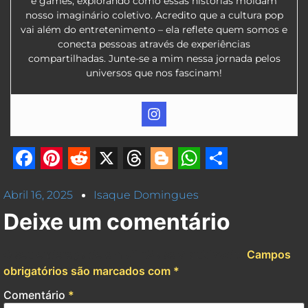
e games, explorando como essas histórias moldam
nosso imaginário coletivo. Acredito que a cultura pop
vai além do entretenimento – ela reflete quem somos e
conecta pessoas através de experiências
compartilhadas. Junte-se a mim nessa jornada pelos
universos que nos fascinam!
Facebook
Pinterest
Reddit
X
Threads
Blogger
WhatsApp
Share
Abril 16, 2025
Isaque Domingues
Deixe um comentário
O seu endereço de e-mail não será publicado.
Campos
obrigatórios são marcados com
*
Comentário
*