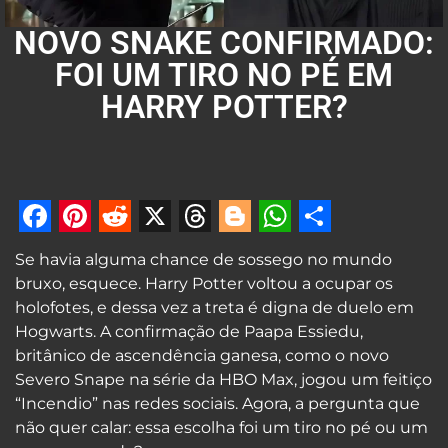
NOVO SNAKE CONFIRMADO:
FOI UM TIRO NO PÉ EM
HARRY POTTER?
Facebook
Pinterest
Reddit
X
Threads
Blogger
WhatsApp
Share
Se havia alguma chance de sossego no mundo
bruxo, esquece. Harry Potter voltou a ocupar os
holofotes, e dessa vez a treta é digna de duelo em
Hogwarts. A confirmação de Paapa Essiedu,
britânico de ascendência ganesa, como o novo
Severo Snape na série da HBO Max, jogou um feitiço
“Incendio” nas redes sociais. Agora, a pergunta que
não quer calar: essa escolha foi um tiro no pé ou um