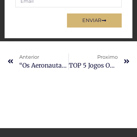
ENVIAR
Anterior
Proximo
“Os Aeronautas”: O Melhor Filme Que Você Verá Este Ano
TOP 5 Jogos Online Mais Jogados Do Mundo Desde O Início Da Internet