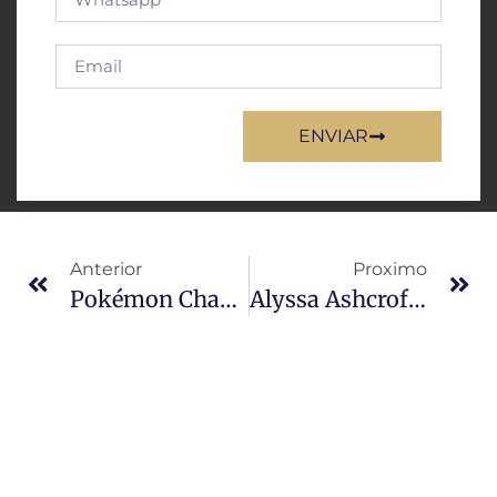
ENVIAR
Anterior
Proximo
Pokémon Champions Chega Ao Switch 2 Com Versões Pagas Nos Consoles
Alyssa Ashcroft Em Resident Evil 9: A Conexão Que Poucos Fãs Perceberam