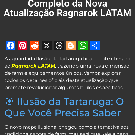
Completo da Nova
Atualização Ragnarok LATAM
Facebook
Pinterest
Reddit
X
Threads
Blogger
WhatsApp
Share
A aguardada Ilusão da Tartaruga finalmente chegou
ao
Ragnarok LATAM
, trazendo uma nova dimensão
de farm e equipamentos únicos. Vamos explorar
todos os detalhes oficiais desta atualização que
promete revolucionar algumas builds específicas.
🎯 Ilusão da Tartaruga: O
Que Você Precisa Saber
O novo mapa ilusional chegou como alternativa aos
tradicionais spots de farm, mas será que vale a pena