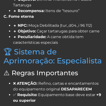
Tartaruga
🔸
Recompensa:
Itens de “tesouro”
C. Fome eterna
🔸
NPC:
Moça Debilitada (tur_d04_i 96 112)
🔸
Objetivo:
Caçar tartarugas para obter carne
🔸
Peculiaridade:
A carne obtida tem
características especiais
🏆 Sistema de
Aprimoração: Especialista
⚠️ Regras Importantes
❌
ATENÇÃO:
Refino, cartas e encantamentos
do equipamento original
DESAPARECEM
✅
Requisito:
Equipamento base deve estar
+9
ou superior