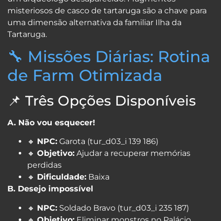
misteriosos de casco de tartaruga são a chave para
uma dimensão alternativa da familiar Ilha da
Tartaruga.
🔧 Missões Diárias: Rotina
de Farm Otimizada
📌 Três Opções Disponíveis
A. Não vou esquecer!
🔸
NPC:
Garota (tur_d03_i 139 186)
🔸
Objetivo:
Ajudar a recuperar memórias
perdidas
🔸
Dificuldade:
Baixa
B. Desejo impossível
🔸
NPC:
Soldado Bravo (tur_d03_i 235 187)
🔸
Objetivo:
Eliminar monstros no Palácio