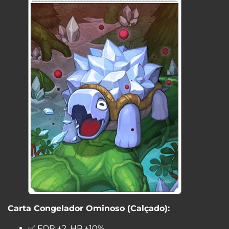
Carta Congelador Ominoso (Calçado):
✅ FOR +2, HP +10%