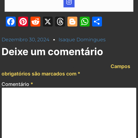
Facebook
Pinterest
Reddit
X
Threads
Blogger
WhatsAp
Share
Dezembro 30, 2024
Isaque Domingues
Deixe um comentário
O seu endereço de e-mail não será publicado.
Campos
obrigatórios são marcados com
*
Comentário
*