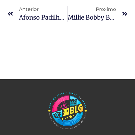
Anterior
Proximo
Afonso Padilha: O Humor Autêntico Que Conquistou O Brasil
Millie Bobby Brown: A Jovem Estrela Que Conquistou O Mundo