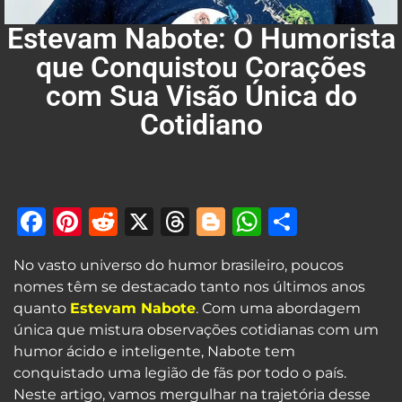
Estevam Nabote: O Humorista
que Conquistou Corações
com Sua Visão Única do
Cotidiano
Facebook
Pinterest
Reddit
X
Threads
Blogger
WhatsAp
Share
No vasto universo do humor brasileiro, poucos
nomes têm se destacado tanto nos últimos anos
quanto
Estevam Nabote
. Com uma abordagem
única que mistura observações cotidianas com um
humor ácido e inteligente, Nabote tem
conquistado uma legião de fãs por todo o país.
Neste artigo, vamos mergulhar na trajetória desse