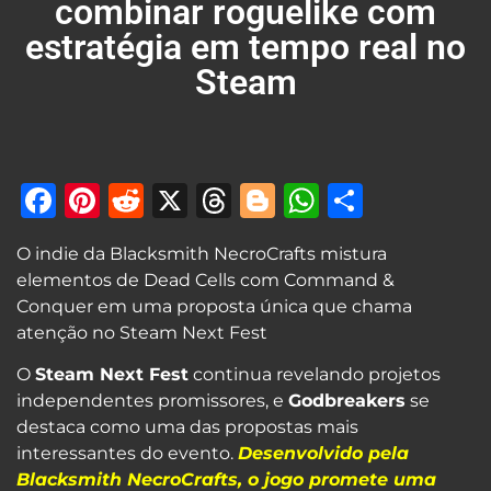
combinar roguelike com
estratégia em tempo real no
Steam
Facebook
Pinterest
Reddit
X
Threads
Blogger
WhatsAp
Share
O indie da Blacksmith NecroCrafts mistura
elementos de Dead Cells com Command &
Conquer em uma proposta única que chama
atenção no Steam Next Fest
O
Steam Next Fest
continua revelando projetos
independentes promissores, e
Godbreakers
se
destaca como uma das propostas mais
interessantes do evento.
Desenvolvido pela
Blacksmith NecroCrafts, o jogo promete uma