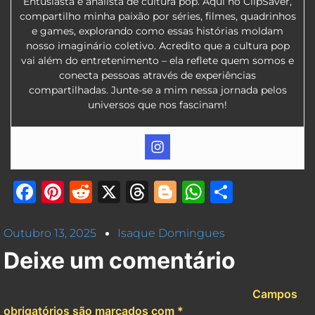
Entusiasta e analista de cultura pop. Aqui no ClipSaver,
compartilho minha paixão por séries, filmes, quadrinhos
e games, explorando como essas histórias moldam
nosso imaginário coletivo. Acredito que a cultura pop
vai além do entretenimento – ela reflete quem somos e
conecta pessoas através de experiências
compartilhadas. Junte-se a mim nessa jornada pelos
universos que nos fascinam!
Facebook
Pinterest
Reddit
X
Threads
Blogger
WhatsAp
Share
Outubro 13, 2025
Isaque Domingues
Deixe um comentário
O seu endereço de e-mail não será publicado.
Campos
obrigatórios são marcados com
*