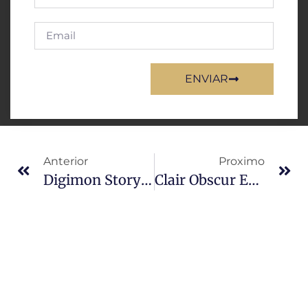
ENVIAR
Anterior
Proximo
Digimon Story: Time Stranger Pode Revitalizar A Franquia De RPGs Da Bandai Namco
Clair Obscur Expedition 33: Desenvolvedores Explicam Ausência De Números De Dano