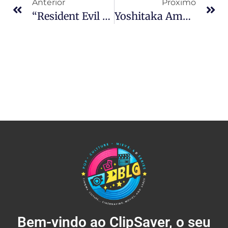
Anterior
Proximo
“Resident Evil Survival Unit: Você Nunca Imaginou Ver Leon E Jill Juntos Assim – O Que Está Vindo Vai Te Surpreender”
Yoshitaka Amano Cria Criatura Original Para Resident Evil: Colaboração Histórica Surpreende Fãs
Bem-vindo ao ClipSaver, o seu