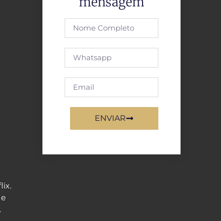
mensagem
ENVIAR
ix.
 e
.