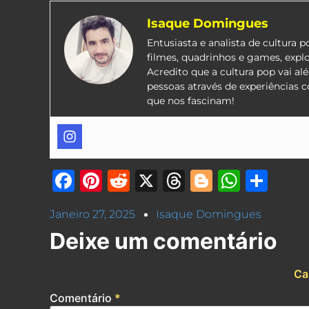
Isaque Domingues
Entusiasta e analista de cultura 
filmes, quadrinhos e games, expl
Acredito que a cultura pop vai a
pessoas através de experiências 
que nos fascinam!
Facebook
Pinterest
Reddit
X
Threads
Blogger
What
Sha
Janeiro 27, 2025
Isaque Domingues
Deixe um comentário
O seu endereço de e-mail não será publicado.
Ca
Comentário
*