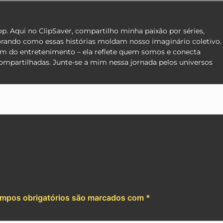
pop. Aqui no ClipSaver, compartilho minha paixão por séries,
orando como essas histórias moldam nosso imaginário coletivo.
lém do entretenimento – ela reflete quem somos e conecta
compartilhadas. Junte-se a mim nessa jornada pelos universos
sApp
re
mpos obrigatórios são marcados com
*