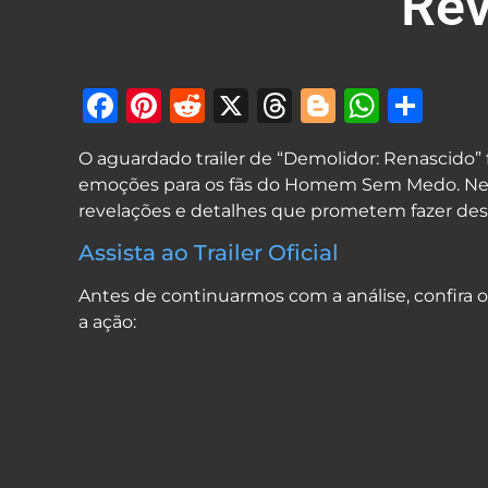
Rev
Facebook
Pinterest
Reddit
X
Threads
Blogger
What
Sha
O aguardado trailer de “Demolidor: Renascido
emoções para os fãs do Homem Sem Medo. Nest
revelações e detalhes que prometem fazer des
Assista ao Trailer Oficial
Antes de continuarmos com a análise, confira o tr
a ação: