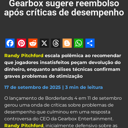
Gearbox sugere reembolso
após críticas de desempenho
Facebook
Pinterest
Reddit
X
Threads
Blogger
WhatsApp
Share
Randy Pitchford
escala polêmica ao recomendar
que jogadores insatisfeitos peçam devolução do
dinheiro, enquanto análises técnicas confirmam
graves problemas de otimização
17 de setembro de 2025 | 3 min de leitura
O lançamento de Borderlands 4 em 11 de setembro
gerou uma onda de críticas sobre problemas de
desempenho que culminou em uma resposta
controversa do CEO da Gearbox Entertainment.
Randy Pitchford
, inicialmente defensivo sobre as