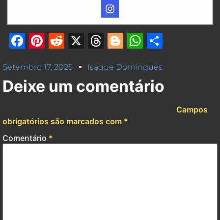
Facebook
Pinterest
Reddit
X
Threads
Blogger
WhatsApp
Share
Setembro 17, 2025
Isaque Domingues
Deixe um comentário
O seu endereço de e-mail não será publicado.
Campos
obrigatórios são marcados com
*
Comentário
*