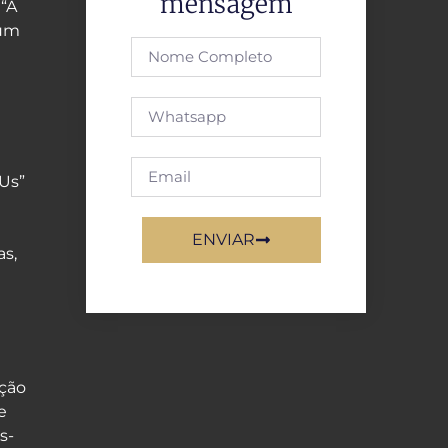
mensagem
 “A
 um
 Us”
ENVIAR
as,
ação
e
s-