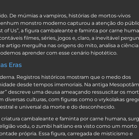
do. De múmias a vampiros, histórias de mortos-vivos
 nenhum monstro moderno capturou a atenção do públi
t of Us”, a figura cambaleante e faminta por carne hum
táveis filmes, séries, jogos e, claro, a inevitável pergun
 artigo mergulha nas origens do mito, analisa a ciência
ue podemos aprender com esse cenário hipotético.
as Eras
derna. Registros históricos mostram que o medo dos
nidade desde tempos imemoriais. Na antiga Mesopotâmi
tar” descreve uma deusa ameaçando ressuscitar os mor
em diversas culturas, com figuras como o vrykolakas greg
tral e universal da morte e do desconhecido.
criatura cambaleante e faminta por carne humana, surg
à religião vodu, o zumbi haitiano era visto como um morto
ntade própria. Essa figura, carregada de misticismo e