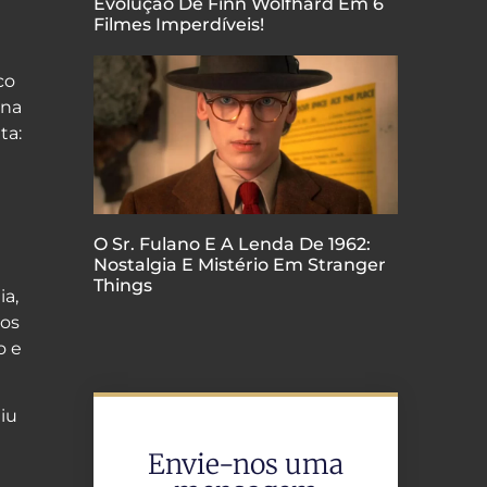
Evolução De Finn Wolfhard Em 6
Filmes Imperdíveis!
co
ana
ta:
O Sr. Fulano E A Lenda De 1962:
Nostalgia E Mistério Em Stranger
Things
a,
tos
o e
iu
Envie-nos uma