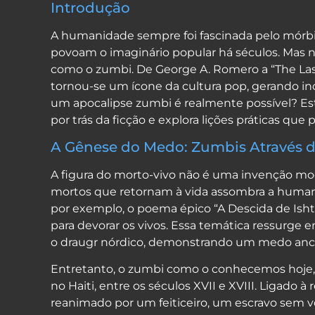
Introdução
A humanidade sempre foi fascinada pelo mórbi
povoam o imaginário popular há séculos. Mas
como o zumbi. De George A. Romero a “The Las
tornou-se um ícone da cultura pop, gerando incon
um apocalipse zumbi é realmente possível? Este
por trás da ficção e explora lições práticas q
A Gênese do Medo: Zumbis Através d
A figura do morto-vivo não é uma invenção mo
mortos que retornam à vida assombra a huma
por exemplo, o poema épico “A Descida de Ish
para devorar os vivos. Essa temática ressurge 
o draugr nórdico, demonstrando um medo ances
Entretanto, o zumbi como o conhecemos hoje, 
no Haiti, entre os séculos XVII e XVIII. Ligado 
reanimado por um feiticeiro, um escravo sem vo