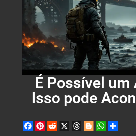
É Possível um
Isso pode Acon
Facebook
Pinterest
Reddit
X
Threads
Blogger
Whats
Shar