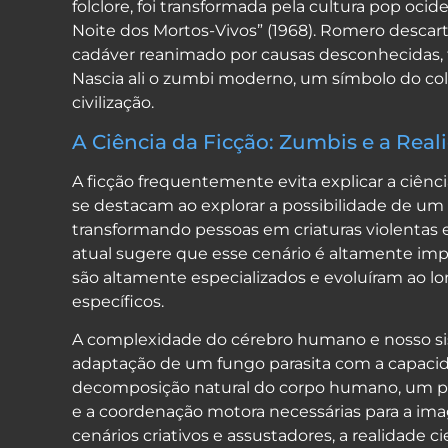
folclore, foi transformada pela cultura pop oc
Noite dos Mortos-Vivos” (1968). Romero desca
cadáver reanimado por causas desconhecidas, 
Nascia ali o zumbi moderno, um símbolo do cola
civilização.
A Ciência da Ficção: Zumbis e a Real
A ficção frequentemente evita explicar a ciênc
se destacam ao explorar a possibilidade de u
transformando pessoas em criaturas violentas e 
atual sugere que esse cenário é altamente imp
são altamente especializados e evoluíram ao l
específicos.
A complexidade do cérebro humano e nosso si
adaptação de um fungo parasita com a capacid
decomposição natural do corpo humano, um pro
e a coordenação motora necessárias para a ima
cenários criativos e assustadores, a realidade c