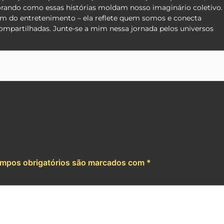
orando como essas histórias moldam nosso imaginário coletivo.
lém do entretenimento – ela reflete quem somos e conecta
compartilhadas. Junte-se a mim nessa jornada pelos universos
App
e
mpos obrigatórios são marcados com
*