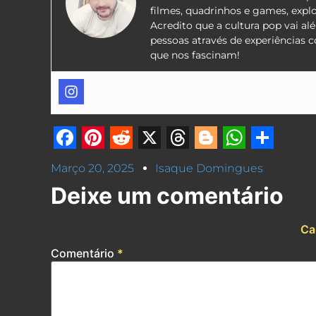
filmes, quadrinhos e games, expl
Acredito que a cultura pop vai a
pessoas através de experiências 
que nos fascinam!
Facebook
Pinterest
Reddit
X
Threads
Blogger
Whats
Shar
Março 20, 2025
Isaque Domingues
Deixe um comentário
O seu endereço de e-mail não será publicado.
Ca
Comentário
*