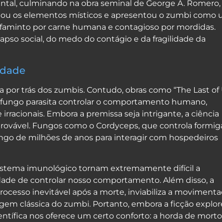
idental, culminando na obra seminal de George A. Romero,
rtou os elementos místicos e apresentou o zumbi como
faminto por carne humana e contagioso por mordidas.
pso social, do medo do contágio e da fragilidade da
idade
ia por trás dos zumbis. Contudo, obras como “The Last of
m fungo parasita controlar o comportamento humano,
irracionais. Embora a premissa seja intrigante, a ciência
rovável. Fungos como o Cordyceps, que controla formig
ongo de milhões de anos para interagir com hospedeiros
stema imunológico tornam extremamente difícil a
ade de controlar nosso comportamento. Além disso, a
cesso inevitável após a morte, inviabiliza a moviment
gem clássica do zumbi. Portanto, embora a ficção explor
ientífica nos oferece um certo conforto: a horda de morto