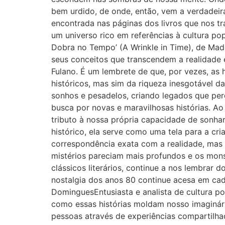
bem urdido, de onde, então, vem a verdadeira
encontrada nas páginas dos livros que nos t
um universo rico em referências à cultura po
Dobra no Tempo’ (A Wrinkle in Time), de Made
seus conceitos que transcendem a realidade
Fulano. É um lembrete de que, por vezes, as
históricos, mas sim da riqueza inesgotável d
sonhos e pesadelos, criando legados que perd
busca por novas e maravilhosas histórias. Ao
tributo à nossa própria capacidade de sonhar
histórico, ela serve como uma tela para a cr
correspondência exata com a realidade, mas
mistérios pareciam mais profundos e os monstr
clássicos literários, continue a nos lembrar 
nostalgia dos anos 80 continue acesa em cada
DominguesEntusiasta e analista de cultura po
como essas histórias moldam nosso imaginári
pessoas através de experiências compartilha