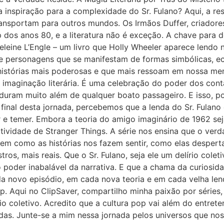
 inspiração para a complexidade do Sr. Fulano? Aqui, a res
ransportam para outros mundos. Os Irmãos Duffer, criadore
p dos anos 80, e a literatura não é exceção. A chave para 
leine L’Engle – um livro que Holly Wheeler aparece lendo n
 e personagens que se manifestam de formas simbólicas, e
 histórias mais poderosas e que mais ressoam em nossa m
a imaginação literária. É uma celebração do poder dos con
uram muito além de qualquer boato passageiro. E isso, por
 final desta jornada, percebemos que a lenda do Sr. Fulan
 e temer. Embora a teoria do amigo imaginário de 1962 sej
iatividade de Stranger Things. A série nos ensina que o ve
 em como as histórias nos fazem sentir, como elas desper
os, mais reais. Que o Sr. Fulano, seja ele um delírio colet
do poder inabalável da narrativa. E que a chama da curiosi
 novo episódio, em cada nova teoria e em cada velha lenda 
p. Aqui no ClipSaver, compartilho minha paixão por séries
o coletivo. Acredito que a cultura pop vai além do entret
das. Junte-se a mim nessa jornada pelos universos que nos