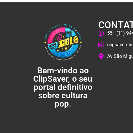
CONTA
55+ (11) 9
clipsaverof
Av São Migu
Bem-vindo ao
ClipSaver, o seu
portal definitivo
sobre cultura
pop.