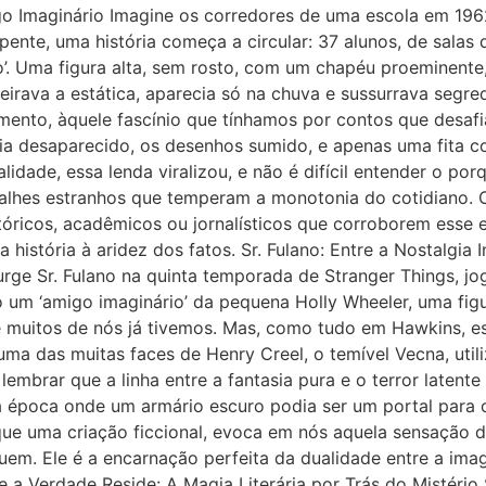
o Imaginário Imagine os corredores de uma escola em 1962
nte, uma história começa a circular: 37 alunos, de salas d
. Uma figura alta, sem rosto, com um chapéu proeminente
heirava a estática, aparecia só na chuva e sussurrava segr
mento, àquele fascínio que tínhamos por contos que desafi
ria desaparecido, os desenhos sumido, e apenas uma fita c
dade, essa lenda viralizou, e não é difícil entender o por
etalhes estranhos que temperam a monotonia do cotidiano.
óricos, acadêmicos ou jornalísticos que corroborem esse e
história à aridez dos fatos. Sr. Fulano: Entre a Nostalgia I
urge Sr. Fulano na quinta temporada de Stranger Things, 
o um ‘amigo imaginário’ da pequena Holly Wheeler, uma figu
e muitos de nós já tivemos. Mas, como tudo em Hawkins, ess
 uma das muitas faces de Henry Creel, o temível Vecna, utili
 lembrar que a linha entre a fantasia pura e o terror laten
ela época onde um armário escuro podia ser um portal para
que uma criação ficcional, evoca em nós aquela sensação 
m. Ele é a encarnação perfeita da dualidade entre a imagin
a Verdade Reside: A Magia Literária por Trás do Mistério