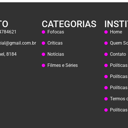
TO
CATEGORIAS
INST
44784621
Fofocas
Home
icial@gmail.com.br
Críticas
Quem S
el, 8184
Notícias
Contato
Filmes e Séries
Política
Políticas
Política
Termos 
Política