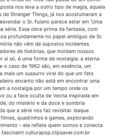
posta nos leva a outro tipo de magia, aquela
s de Stranger Things, já nos acostumaram a
desvendar o Sr. Fulano parece estar em ‘Uma
a série. Essa obra-prima da fantasia, com
coa profundamente no papel ambíguo de Sr.
emória não vêm de supostos incidentes
tadores de histórias, que moldam nossos
 si só, é uma forma de nostalgia: a eterna
o e o caso de 1962 são, em essência, um
a mais um sussurro viral do que um fato
rdadeiro encanto não está em encontrar uma
tam a nostalgia por um tempo onde os
ivo ou a face oculta de Vecna inspirada em
dade, do mistério e da doce e sombria
que a série nos faz revisitar. Isaque
, filmes, quadrinhos e games, explorando
enimento – ela reflete quem somos e conecta
 fascinam! culturapop.clipsaver.com.br