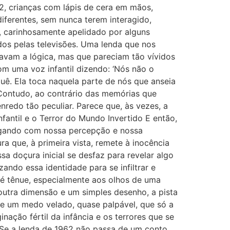
, crianças com lápis de cera em mãos,
iferentes, sem nunca terem interagido,
, carinhosamente apelidado por alguns
edos pelas televisões. Uma lenda que nos
avam a lógica, mas que pareciam tão vívidos
om uma voz infantil dizendo: ‘Nós não o
quê. Ela toca naquela parte de nós que anseia
 Contudo, ao contrário das memórias que
nredo tão peculiar. Parece que, às vezes, a
nfantil e o Terror do Mundo Invertido E então,
jogando com nossa percepção e nossa
ra que, à primeira vista, remete à inocência
a doçura inicial se desfaz para revelar algo
zando essa identidade para se infiltrar e
te é tênue, especialmente aos olhos de uma
 outra dimensão e um simples desenho, a pista
de um medo velado, quase palpável, que só a
ação fértil da infância e os terrores que se
 Se a lenda de 1962 não passa de um conto