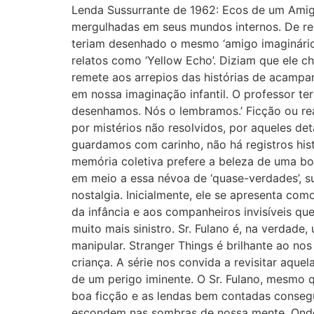
Lenda Sussurrante de 1962: Ecos de um Amig
mergulhadas em seus mundos internos. De repe
teriam desenhado o mesmo ‘amigo imaginário’
relatos como ‘Yellow Echo’. Diziam que ele c
remete aos arrepios das histórias de acampa
em nossa imaginação infantil. O professor te
desenhamos. Nós o lembramos.’ Ficção ou reali
por mistérios não resolvidos, por aqueles d
guardamos com carinho, não há registros hist
memória coletiva prefere a beleza de uma boa 
em meio a essa névoa de ‘quase-verdades’, s
nostalgia. Inicialmente, ele se apresenta com
da infância e aos companheiros invisíveis qu
muito mais sinistro. Sr. Fulano é, na verdade,
manipular. Stranger Things é brilhante ao nos
criança. A série nos convida a revisitar aqu
de um perigo iminente. O Sr. Fulano, mesmo 
boa ficção e as lendas bem contadas consegue
escondem nas sombras de nossa mente. Onde 