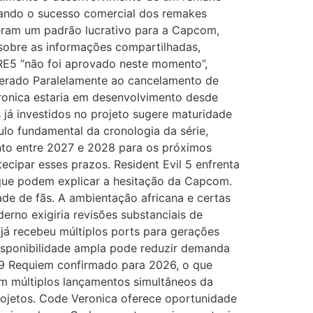
erando o sucesso comercial dos remakes
eceram um padrão lucrativo para a Capcom,
 sobre as informações compartilhadas,
 RE5 “não foi aprovado neste momento”,
perado Paralelamente ao cancelamento de
eronica estaria em desenvolvimento desde
já investidos no projeto sugere maturidade
lo fundamental da cronologia da série,
nto entre 2027 e 2028 para os próximos
cipar esses prazos. Resident Evil 5 enfrenta
s que podem explicar a hesitação da Capcom.
de de fãs. A ambientação africana e certas
erno exigiria revisões substanciais de
já recebeu múltiplos ports para gerações
disponibilidade ampla pode reduzir demanda
 9 Requiem confirmado para 2026, o que
om múltiplos lançamentos simultâneos da
ojetos. Code Veronica oferece oportunidade