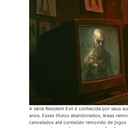
A série Resident Evil é conhecida por seus 
anos. Esses títulos abandonados, áreas remov
cancelados até conteúdo removido de jogos fi