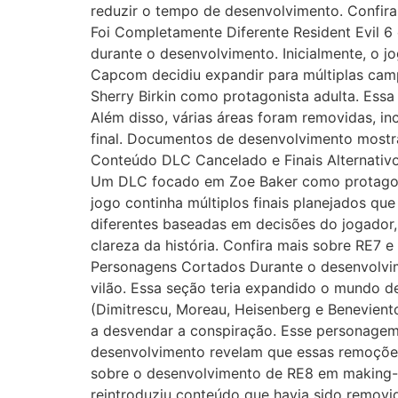
reduzir o tempo de desenvolvimento. Confira
Foi Completamente Diferente Resident Evil 6
durante o desenvolvimento. Inicialmente, o j
Capcom decidiu expandir para múltiplas cam
Sherry Birkin como protagonista adulta. Ess
Além disso, várias áreas foram removidas, in
final. Documentos de desenvolvimento mostra
Conteúdo DLC Cancelado e Finais Alternativo
Um DLC focado em Zoe Baker como protagonis
jogo continha múltiplos finais planejados qu
diferentes baseadas em decisões do jogador, 
clareza da história. Confira mais sobre RE7 e
Personagens Cortados Durante o desenvolvime
vilão. Essa seção teria expandido o mundo de
(Dimitrescu, Moreau, Heisenberg e Benevient
a desvendar a conspiração. Esse personagem 
desenvolvimento revelam que essas remoções 
sobre o desenvolvimento de RE8 em making-of
reintroduziu conteúdo que havia sido remov