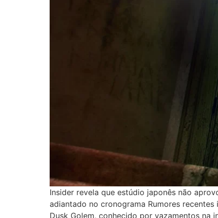
Insider revela que estúdio japonês não apro
adiantado no cronograma Rumores recentes in
Dusk Golem, conhecido por vazamentos na in