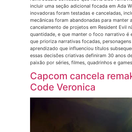
incluir uma seção adicional focada em Ada W
inovadoras foram testadas e canceladas, inc
mecânicas foram abandonadas para manter a 
cancelamento de projetos em Resident Evil nã
quantidade, e que manter o foco narrativo é 
que prioriza narrativas focadas, personage
aprendizado que influenciou títulos subseque
essas decisões criativas definiram 30 anos d
paixão por séries, filmes, quadrinhos e game
Capcom cancela remake
Code Veronica