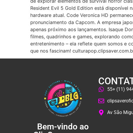
de explorar elementos de survival horror clá
Resident Evil 5 Gold Edition está disponível
hardware atual. Code Veronica HD permanece 
pronunciamento da Capcom. A empresa japones
apenas próximo aos lançamentos. Isaque Domi
filmes, quadrinhos e games, explorando como 
entretenimento – ela reflete quem somos e c
que nos fascinam! culturapop.clipsaver.com.b
CONTA
55+ (11) 9
clipsaverof
Av São Migu
Bem-vindo ao