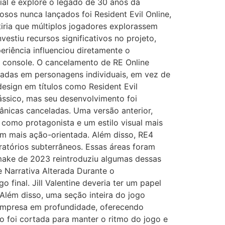
cial e explore o legado de 30 anos da
os nunca lançados foi Resident Evil Online,
ria que múltiplos jogadores explorassem
tiu recursos significativos no projeto,
riência influenciou diretamente o
m console. O cancelamento de RE Online
adas em personagens individuais, em vez de
design em títulos como Resident Evil
ássico, mas seu desenvolvimento foi
cânicas canceladas. Uma versão anterior,
como protagonista e um estilo visual mais
em mais ação-orientada. Além disso, RE4
oratórios subterrâneos. Essas áreas foram
make de 2023 reintroduziu algumas dessas
e Narrativa Alterada Durante o
final. Jill Valentine deveria ter um papel
Além disso, uma seção inteira do jogo
a empresa em profundidade, oferecendo
 foi cortada para manter o ritmo do jogo e