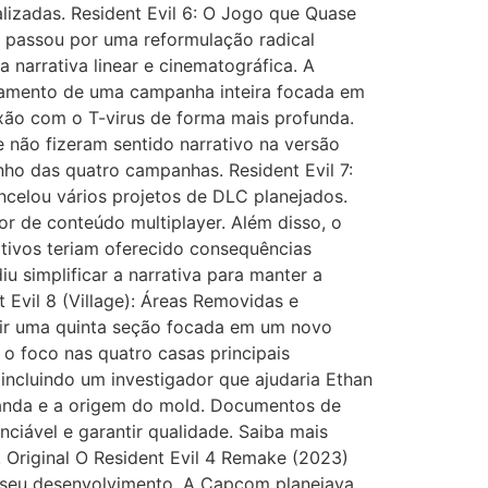
lizadas. Resident Evil 6: O Jogo que Quase
o passou por uma reformulação radical
narrativa linear e cinematográfica. A
elamento de uma campanha inteira focada em
xão com o T-virus de forma mais profunda.
e não fizeram sentido narrativo na versão
ho das quatro campanhas. Resident Evil 7:
ncelou vários projetos de DLC planejados.
 de conteúdo multiplayer. Além disso, o
nativos teriam oferecido consequências
 simplificar a narrativa para manter a
 Evil 8 (Village): Áreas Removidas e
luir uma quinta seção focada em um novo
 o foco nas quatro casas principais
incluindo um investigador que ajudaria Ethan
iranda e a origem do mold. Documentos de
iável e garantir qualidade. Saiba mais
 Original O Resident Evil 4 Remake (2023)
e seu desenvolvimento. A Capcom planejava