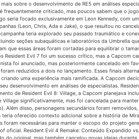
 mais sobre o desenvolvimento de RE5 em análises especia
 é frequentemente criticado, mas poucos sabem que o jog
ogo seria focado exclusivamente em Leon Kennedy, com uma 
panhas (Leon, Chris, Ada e Jake), o que resultou no canc
a campanha teria explorado seu passado traumático e cone
cluindo seções subaquáticas e laboratórios da Umbrella qu
m que essas áreas foram cortadas para equilibrar o taman
s Resident Evil 7 foi um sucesso crítico, mas a Capcom ca
ta foi anunciado, mas posteriormente cancelado em favor
e foram reduzidos a dois no lançamento. Esses finais alter
criando uma experiência mais ramificada. A Capcom decidiu
 seu desenvolvimento em análises de especialistas. Resident
nto de Resident Evil 8: Village, a Capcom planejava inc
 Village significativamente, mas foi cancelada para manter
o). Além disso, personagens secundários foram removidos, 
teria oferecido contexto adicional sobre a história de M
foram necessárias para manter o escopo do projeto gerenc
 oficial. Resident Evil 4 Remake: Conteúdo Expandido vs.
ido do original, mas também cancelou novas ideias durant