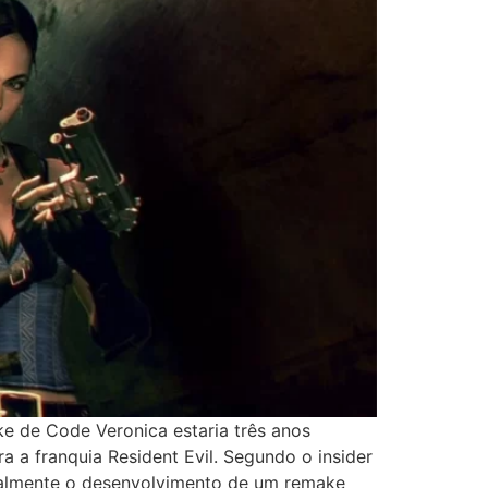
ke de Code Veronica estaria três anos
a franquia Resident Evil. Segundo o insider
ialmente o desenvolvimento de um remake