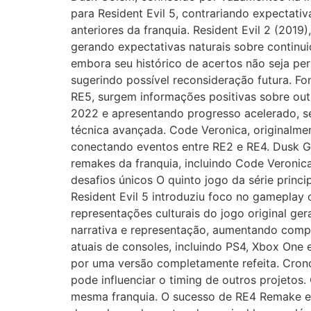
para Resident Evil 5, contrariando expectati
anteriores da franquia. Resident Evil 2 (201
gerando expectativas naturais sobre continui
embora seu histórico de acertos não seja pe
sugerindo possível reconsideração futura. 
RE5, surgem informações positivas sobre out
2022 e apresentando progresso acelerado, se
técnica avançada. Code Veronica, originalme
conectando eventos entre RE2 e RE4. Dusk G
remakes da franquia, incluindo Code Veronic
desafios únicos O quinto jogo da série prin
Resident Evil 5 introduziu foco no gameplay
representações culturais do jogo original ge
narrativa e representação, aumentando compl
atuais de consoles, incluindo PS4, Xbox One 
por uma versão completamente refeita. Cron
pode influenciar o timing de outros projetos
mesma franquia. O sucesso de RE4 Remake em