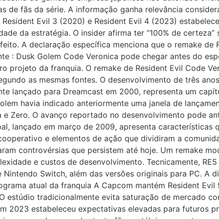
vas de fãs da série. A informação ganha relevância consid
9), Resident Evil 3 (2020) e Resident Evil 4 (2023) estabel
dade da estratégia. O insider afirma ter “100% de certeza”
rfeito. A declaração específica menciona que o remake de
Fonte : Dusk Golem Code Veronica pode chegar antes do es
ro projeto da franquia. O remake de Resident Evil Code V
gundo as mesmas fontes. O desenvolvimento de três anos 
nte lançado para Dreamcast em 2000, representa um capítu
olem havia indicado anteriormente uma janela de lançame
a e Zero. O avanço reportado no desenvolvimento pode ante
cipal, lançado em março de 2009, apresenta característica
 cooperativo e elementos de ação que dividiram a comunida
raram controvérsias que persistem até hoje. Um remake mod
exidade e custos de desenvolvimento. Tecnicamente, RE5 
e Nintendo Switch, além das versões originais para PC. A 
ograma atual da franquia A Capcom mantém Resident Evil
. O estúdio tradicionalmente evita saturação de mercado c
 2023 estabeleceu expectativas elevadas para futuros pr