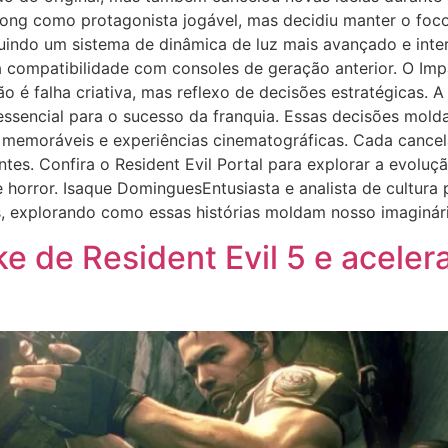
ong como protagonista jogável, mas decidiu manter o foco
luindo um sistema de dinâmica de luz mais avançado e int
compatibilidade com consoles de geração anterior. O Im
o é falha criativa, mas reflexo de decisões estratégicas.
essencial para o sucesso da franquia. Essas decisões molda
ns memoráveis e experiências cinematográficas. Cada canc
ntes. Confira o Resident Evil Portal para explorar a evolu
e horror. Isaque DominguesEntusiasta e analista de cultura
s, explorando como essas histórias moldam nosso imaginári
 de Resident Evil 5 e aceler