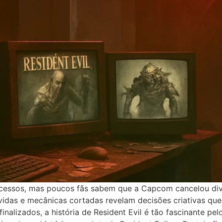
sucessos, mas poucos fãs sabem que a Capcom cancelou di
idas e mecânicas cortadas revelam decisões criativas que 
nalizados, a história de Resident Evil é tão fascinante p