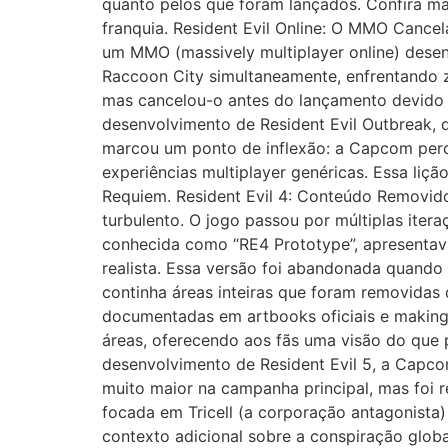
quanto pelos que foram lançados. Confira mai
franquia. Resident Evil Online: O MMO Cance
um MMO (massively multiplayer online) dese
Raccoon City simultaneamente, enfrentando z
mas cancelou-o antes do lançamento devido a 
desenvolvimento de Resident Evil Outbreak, 
marcou um ponto de inflexão: a Capcom perc
experiências multiplayer genéricas. Essa liçã
Requiem. Resident Evil 4: Conteúdo Removido
turbulento. O jogo passou por múltiplas iter
conhecida como “RE4 Prototype”, apresentava
realista. Essa versão foi abandonada quando
continha áreas inteiras que foram removidas d
documentadas em artbooks oficiais e making
áreas, oferecendo aos fãs uma visão do que p
desenvolvimento de Resident Evil 5, a Capcom
muito maior na campanha principal, mas foi 
focada em Tricell (a corporação antagonista
contexto adicional sobre a conspiração glob