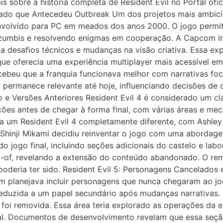
s sobre a história completa de Resident Evil no Portal ofi
lado que Antecedeu Outbreak Um dos projetos mais ambicios
nvolvido para PC em meados dos anos 2000. O jogo permiti
umbis e resolvendo enigmas em cooperação. A Capcom inves
desafios técnicos e mudanças na visão criativa. Essa expe
que oferecia uma experiência multiplayer mais acessível e
ebeu que a franquia funcionava melhor com narrativas foc
o permanece relevante até hoje, influenciando decisões de 
 e Versões Anteriores Resident Evil 4 é considerado um cl
ações antes de chegar à forma final, com várias áreas e me
 um Resident Evil 4 completamente diferente, com Ashley 
 Shinji Mikami decidiu reinventar o jogo com uma abordag
o jogo final, incluindo seções adicionais do castelo e lab
-of, revelando a extensão do conteúdo abandonado. O re
oderia ter sido. Resident Evil 5: Personagens Cancelados 
 planejava incluir personagens que nunca chegaram ao jogo 
reduzida a um papel secundário após mudanças narrativas. 
) foi removida. Essa área teria explorado as operações d
al. Documentos de desenvolvimento revelam que essa seção