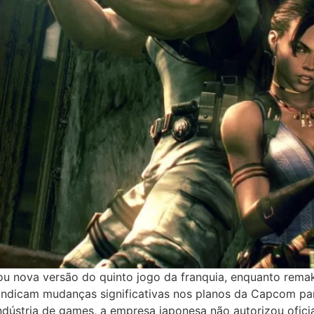
vou nova versão do quinto jogo da franquia, enquanto rema
dicam mudanças significativas nos planos da Capcom para 
dústria de games, a empresa japonesa não autorizou ofic