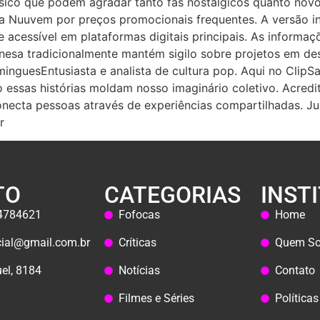
ssico que podem agradar tanto fãs nostálgicos quanto novo
 na Nuuvem por preços promocionais frequentes. A versão in
acessível em plataformas digitais principais. As informa
a tradicionalmente mantém sigilo sobre projetos em dese
nguesEntusiasta e analista de cultura pop. Aqui no ClipSa
essas histórias moldam nosso imaginário coletivo. Acredi
onecta pessoas através de experiências compartilhadas. Ju
r
TO
CATEGORIAS
INST
44784621
Fofocas
Home
icial@gmail.com.br
Críticas
Quem S
el, 8184
Notícias
Contato
Filmes e Séries
Política