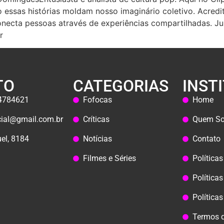
essas histórias moldam nosso imaginário coletivo. Acredi
onecta pessoas através de experiências compartilhadas. Ju
r
TO
CATEGORIAS
INST
44784621
Fofocas
Home
icial@gmail.com.br
Críticas
Quem S
el, 8184
Notícias
Contato
Filmes e Séries
Política
Políticas
Política
Termos 