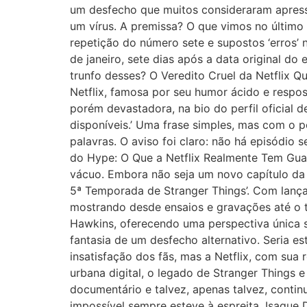
um desfecho que muitos consideraram apressa
um vírus. A premissa? O que vimos no último
repetição do número sete e supostos ‘erros’ 
de janeiro, sete dias após a data original do
trunfo desses? O Veredito Cruel da Netflix Q
Netflix, famosa por seu humor ácido e respost
porém devastadora, na bio do perfil oficial d
disponíveis.’ Uma frase simples, mas com o 
palavras. O aviso foi claro: não há episódio 
do Hype: O Que a Netflix Realmente Tem Guar
vácuo. Embora não seja um novo capítulo da
5ª Temporada de Stranger Things’. Com lança
mostrando desde ensaios e gravações até o t
Hawkins, oferecendo uma perspectiva única s
fantasia de um desfecho alternativo. Seria e
insatisfação dos fãs, mas a Netflix, com sua
urbana digital, o legado de Stranger Things e
documentário e talvez, apenas talvez, contin
impossível sempre esteve à espreita. Isaque 