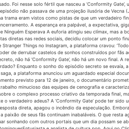
do. Foi nesse solo fértil que nasceu a ‘Conformity Gate’,
 episódio não passava de uma projeção ilusória de Vecna
na trama eram vistos como pistas de que um verdadeiro fin
 encerramento. A esperança era palpável, a expectativa, gig
ue Ninguém Esperava A euforia atingiu seu clímax, mas a b
as diretas nas redes sociais, decidiu colocar um ponto fin
e Stranger Things no Instagram, a plataforma cravou: ‘Todos
poder de derrubar castelos de sonhos construídos por fãs
secreto, não há ‘Conformity Gate’, não há um novo final. A
dado? Enquanto o sonho do episódio secreto se esvaía, a 
 saga, a plataforma anunciou um aguardado especial docum
mento previsto para 12 de janeiro, o documentário promet
rabalho minucioso das equipes de cenografia e caracteriz
obre o complexo processo criativo da temporada final, mas
ste o verdadeiro adeus? A ‘Conformity Gate’ pode ter sido
 resposta direta, apagou o incêndio da especulação. Embor
 a paixão de seus fãs continuam inabaláveis. O que resta ago
uar sonhando com outros portais que um dia possam se abri
DominguesEntusiasta e analista de cultura pop. Aqui no Cli