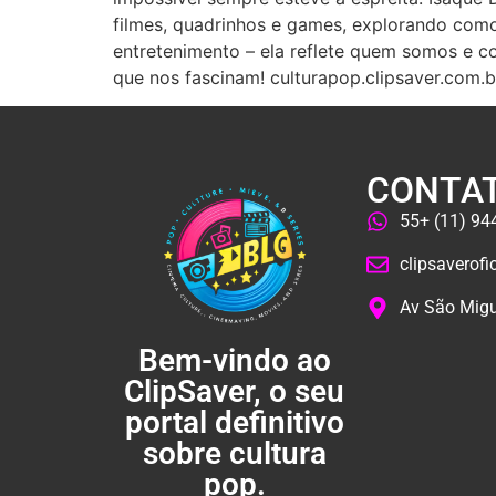
filmes, quadrinhos e games, explorando como 
entretenimento – ela reflete quem somos e c
que nos fascinam! culturapop.clipsaver.com.b
CONTA
55+ (11) 9
clipsaverof
Av São Migu
Bem-vindo ao
ClipSaver, o seu
portal definitivo
sobre cultura
pop.