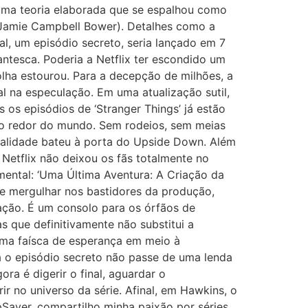
 uma teoria elaborada que se espalhou como
 (Jamie Campbell Bower). Detalhes como a
al, um episódio secreto, seria lançado em 7
antesca. Poderia a Netflix ter escondido um
olha estourou. Para a decepção de milhões, a
al na especulação. Em uma atualização sutil,
 os episódios de ‘Stranger Things’ já estão
 ao redor do mundo. Sem rodeios, sem meias
 realidade bateu à porta do Upside Down. Além
Netflix não deixou os fãs totalmente no
ental: ‘Uma Última Aventura: A Criação da
e mergulhar nos bastidores da produção,
ação. É um consolo para os órfãos de
 que definitivamente não substitui a
 uma faísca de esperança em meio à
a o episódio secreto não passe de uma lenda
ra é digerir o final, aguardar o
r no universo da série. Afinal, em Hawkins, o
pSaver, compartilho minha paixão por séries,