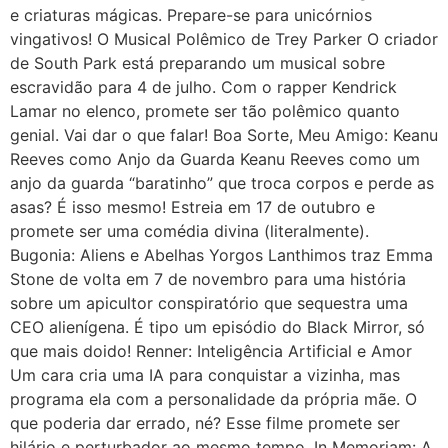
e criaturas mágicas. Prepare-se para unicórnios
vingativos! O Musical Polêmico de Trey Parker O criador
de South Park está preparando um musical sobre
escravidão para 4 de julho. Com o rapper Kendrick
Lamar no elenco, promete ser tão polêmico quanto
genial. Vai dar o que falar! Boa Sorte, Meu Amigo: Keanu
Reeves como Anjo da Guarda Keanu Reeves como um
anjo da guarda “baratinho” que troca corpos e perde as
asas? É isso mesmo! Estreia em 17 de outubro e
promete ser uma comédia divina (literalmente).
Bugonia: Aliens e Abelhas Yorgos Lanthimos traz Emma
Stone de volta em 7 de novembro para uma história
sobre um apicultor conspiratório que sequestra uma
CEO alienígena. É tipo um episódio do Black Mirror, só
que mais doido! Renner: Inteligência Artificial e Amor
Um cara cria uma IA para conquistar a vizinha, mas
programa ela com a personalidade da própria mãe. O
que poderia dar errado, né? Esse filme promete ser
hilário e perturbador ao mesmo tempo. In Memoriam: A