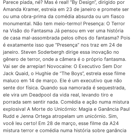
Parece piada, né? Mas é real! “By Design”, dirigido por
Amanda Kramer, estreia em 23 de janeiro e promete ser
ou uma obra-prima da comédia absurda ou um fiasco
monumental. Não tem meio-termo! Presença: O Terror
na Visão do Fantasma Já pensou em ver uma história
de casa mal-assombrada pelos olhos do fantasma? Pois
é exatamente isso que “Presença” nos traz em 24 de
janeiro. Steven Soderbergh dirige essa inovação no
gênero de terror, onde a câmera é o próprio fantasma.
Vai ser de arrepiar! Novocaine: O Executivo Sem Dor
Jack Quaid, o Hughie de “The Boys”, estrela esse filme
maluco em 14 de março. Ele é um executivo que não
sente dor física. Quando sua namorada é sequestrada,
ele vira um Deadpool da vida real, levando tiro e
porrada sem sentir nada. Comédia e ação numa mistura
explosiva! A Morte do Unicórnio: Magia e Ganância Paul
Rudd e Jenna Ortega atropelam um unicórnio. Sim,
você leu certo! Em 28 de março, esse filme da A24
mistura terror e comédia numa história sobre ganância