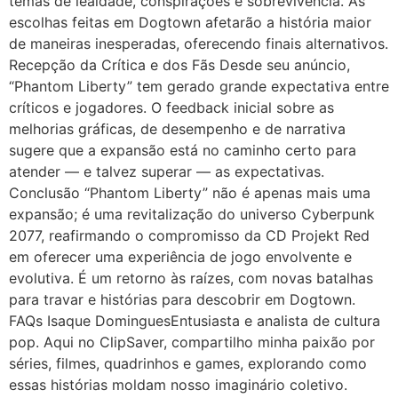
temas de lealdade, conspirações e sobrevivência. As
escolhas feitas em Dogtown afetarão a história maior
de maneiras inesperadas, oferecendo finais alternativos.
Recepção da Crítica e dos Fãs Desde seu anúncio,
“Phantom Liberty” tem gerado grande expectativa entre
críticos e jogadores. O feedback inicial sobre as
melhorias gráficas, de desempenho e de narrativa
sugere que a expansão está no caminho certo para
atender — e talvez superar — as expectativas.
Conclusão “Phantom Liberty” não é apenas mais uma
expansão; é uma revitalização do universo Cyberpunk
2077, reafirmando o compromisso da CD Projekt Red
em oferecer uma experiência de jogo envolvente e
evolutiva. É um retorno às raízes, com novas batalhas
para travar e histórias para descobrir em Dogtown.
FAQs Isaque DominguesEntusiasta e analista de cultura
pop. Aqui no ClipSaver, compartilho minha paixão por
séries, filmes, quadrinhos e games, explorando como
essas histórias moldam nosso imaginário coletivo.