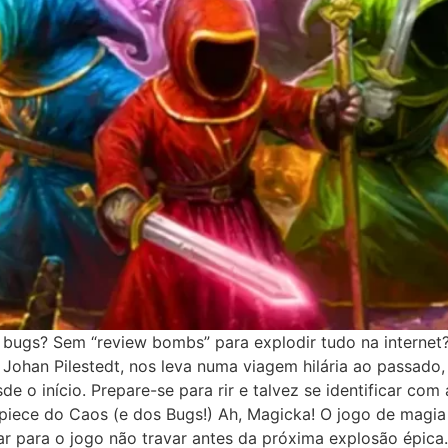
ugs? Sem “review bombs” para explodir tudo na internet
2), Johan Pilestedt, nos leva numa viagem hilária ao passa
e o início. Prepare-se para rir e talvez se identificar c
piece do Caos (e dos Bugs!) Ah, Magicka! O jogo de magia
ar para o jogo não travar antes da próxima explosão épica