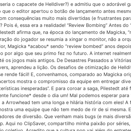
eria o capacete de Helldiver?) e admitiu que o adorável ga
do que o editor apertou o botão de lançamento antes mes
com consequências muito mais divertidas (e frustrantes par
? Pois é, essa era a realidade! “Review Bombing” Antes do
lestedt afirma que, na época do lançamento de Magicka, “
ração do jogador se resumia a xingar o monitor, não a or
dor, Magicka *acabou* sendo “review bombed” anos depois
do por algo que seu primo fez no futuro. A internet realm
té os jogos mais antigos. De Desastres Passados a Vitóri
ers, aprendeu a lição. Os desafios de otimização de Helld
e rende fácil! E, convenhamos, comparado ao Magicka origi
e acertos mostra o compromisso da equipe em entregar div
sticas inesperadas”. E para coroar a saga, Pilestedt até 
lmente funcione* desde o dia um! Mal podemos esperar para
 a Arrowhead tem uma longa e hilária história com eles! A
ostra uma equipe que não tem medo de rir de si mesma. E
iadores de diversão. Que venham mais bugs (e mais diversã
p. Aqui no ClipSaver, compartilho minha paixão por séries
o coletivo. Acredito que a cultura pop vai além do entret