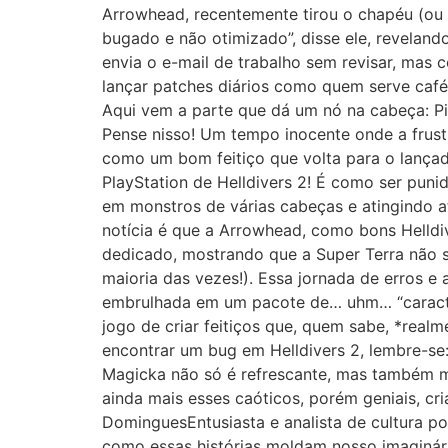
Arrowhead, recentemente tirou o chapéu (ou s
bugado e não otimizado”, disse ele, revelan
envia o e-mail de trabalho sem revisar, mas 
lançar patches diários como quem serve café
Aqui vem a parte que dá um nó na cabeça: Pi
Pense nisso! Um tempo inocente onde a frust
como um bom feitiço que volta para o lança
PlayStation de Helldivers 2! É como ser puni
em monstros de várias cabeças e atingindo a
notícia é que a Arrowhead, como bons Helldiv
dedicado, mostrando que a Super Terra não s
maioria das vezes!). Essa jornada de erros 
embrulhada em um pacote de… uhm… “caracterí
jogo de criar feitiços que, quem sabe, *rea
encontrar um bug em Helldivers 2, lembre-se:
Magicka não só é refrescante, mas também m
ainda mais esses caóticos, porém geniais, cr
DominguesEntusiasta e analista de cultura po
como essas histórias moldam nosso imaginári