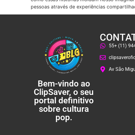
pessoas através de experiências compartilha
CONTA
55+ (11) 9
clipsaverof
Av São Migu
Bem-vindo ao
ClipSaver, o seu
portal definitivo
sobre cultura
pop.