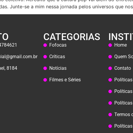
das. Junte-se a mim nessa jornada pelos universos que nos
TO
CATEGORIAS
INST
44784621
Fofocas
Home
icial@gmail.com.br
Críticas
Quem S
el, 8184
Notícias
Contato
Filmes e Séries
Política
Políticas
Política
Termos 
Política