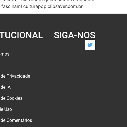
 fascinam! culturapop.clipsaver.com.br
ITUCIONAL
SIGA-NOS
omos
s de Privacidade
 de IA
s de Cookies
de Uso
s de Comentários