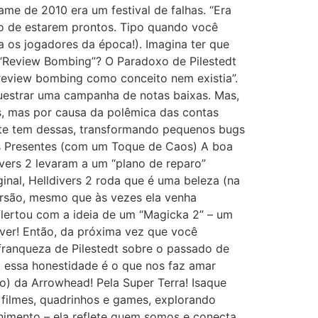
me de 2010 era um festival de falhas. “Era
mo de estarem prontos. Tipo quando você
a os jogadores da época!). Imagina ter que
 “Review Bombing”? O Paradoxo de Pilestedt
review bombing como conceito nem existia”.
questrar uma campanha de notas baixas. Mas,
, mas por causa da polêmica das contas
ente tem dessas, transformando pequenos bugs
as Presentes (com um Toque de Caos) A boa
ivers 2 levaram a um “plano de reparo”
nal, Helldivers 2 roda que é uma beleza (na
ersão, mesmo que às vezes ela venha
flertou com a ideia de um “Magicka 2” – um
 ver! Então, da próxima vez que você
 franqueza de Pilestedt sobre o passado de
 essa honestidade é o que nos faz amar
o) da Arrowhead! Pela Super Terra! Isaque
, filmes, quadrinhos e games, explorando
enimento – ela reflete quem somos e conecta