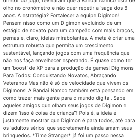
diretor do jogo, revelaram que a Bandai Namco está de
olho no cronômetro e não quer repetir a ‘saga dos 8
anos’. A estratégia? Fortalecer a equipe Digimon!
Pensem nisso como um Digimon evoluindo de um
estágio de novato para um campeão com mais braços,
pernas e, claro, ideias mirabolantes. A meta é criar uma
estrutura robusta que permita um crescimento
sustentável, lançando jogos com uma frequência que
não nos faça envelhecer esperando. É quase como ter
um ‘boost’ de XP para a produção de games! Digimons
Para Todos: Conquistando Novatos, Abraçando
Veteranos Mas não é só de velocidade que vivem os
Digimons! A Bandai Namco também está pensando em
como trazer mais gente para o mundo digital. Sabe
aqueles amigos que olham seus jogos de Digimon e
dizem ‘isso é coisa de criança’? Pois é, a ideia é
justamente mostrar que Digimon é para todos, até para
os ‘adultos sérios’ que secretamente ainda amam seus
brinquedos. *Time Stranger* já foi um passo nessa