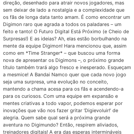
direção, desenhado para atrair novos jogadores, mas
sem deixar de lado a nostalgia e a complexidade que
os fãs de longa data tanto amam. É como encontrar um
Digimon raro que agrada a todos os paladares – um
feito e tanto! O Futuro Digital Está Próximo (e Cheio de
Surpresas!) E as ideias? Ah, elas estão borbulhando na
mente da equipe Digimon! Hara mencionou que, assim
como em *Time Stranger* – que buscou uma forma
nova de apresentar os Digimons –, o próximo grande
título também trará algo fresco e inesperado. Esqueçam
a mesmice! A Bandai Namco quer que cada novo jogo
seja uma surpresa, uma evolução no conceito,
mantendo a chama acesa para os fãs e acendendo-a
para os curiosos. Com uma equipe em expansão e
mentes criativas a todo vapor, podemos esperar por
inovações que vão nos fazer gritar ‘Digievoluir!’ de
alegria. Quem sabe qual será a próxima grande
aventura no Digimundo? Então, respirem aliviados,
treinadores digitais! A era das esperas intermináveis